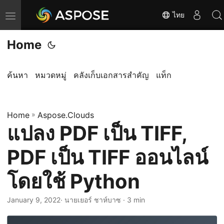
ไทย
T
o
Home
g
g
l
ค้นหา
หมวดหมู่
คลังเก็บเอกสารสำคัญ
แท็ก
e
n
Home
a
»
Aspose.Clouds
แปลง PDF เป็น TIFF,
v
i
PDF เป็น TIFF ออนไลน์
g
a
โดยใช้ Python
t
i
January 9, 2022
· นายเยอร์ ชาห์บาซ · 3 min
o