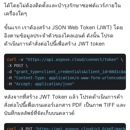
ได้โดยไม่ต้องติดตั้งและบำรุงรักษาซอฟต์แวร์ภายใน
เครื่องใดๆ
ขั้นแรก เราต้องสร้าง JSON Web Token (JWT) โดย
อิงตามข้อมูลประจำตัวของไคลเอนต์ ดังนั้น โปรด
ดำเนินการคำสั่งต่อไปนี้เพื่อสร้าง JWT token
curl
 -v 
"https://api.aspose.cloud/connect/token"
 \

-X POST \

-d 
"grant_type=client_credentials&client_id=88d1cda8-
-H 
"Content-Type: application/x-www-form-urlencoded"
 
-H 
"Accept: application/json"
หลังจากที่สร้าง JWT Token แล้ว โปรดดำเนินการคำ
สั่งต่อไปนี้เพื่อเรนเดอร์เอกสาร PDF เป็นภาพ TIFF และ
บันทึกผลลัพธ์ที่จัดเก็บบนคลาวด์
curl
 -X PUT 
"https://api.aspose.cloud/v3.0/pdf/marke