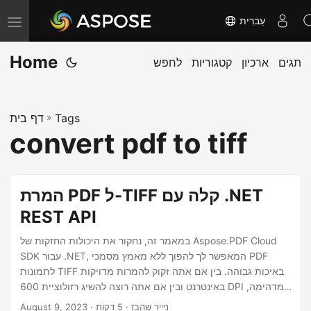
עִברִית
T
o
Home
תגים
ארכיון
קטגוריות
לחפש
g
g
l
Tags
»
דף בית
e
convert pdf to tiff
n
a
v
המרת PDF ל-TIFF קלה עם .NET
i
REST API
g
a
במאמר זה, נחקור את היכולות החזקות של Aspose.PDF Cloud
SDK עבור .NET, המאפשר לך להפוך ללא מאמץ מסמכי PDF
t
לתמונות TIFF באיכות גבוהה. בין אם אתה זקוק להמרות מדויקות
i
באינטרנט ובין אם אתה רוצה להשיג רזולוציית 600 DPI מדהימה,
o
המדריך שלנו ילווה אותך בתהליך של השגת תוצאות יוצאות דופן.
· ניייר שהבז · 5 דקות
August 9, 2023