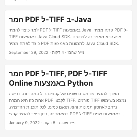
n
המר PDF ל-TIFF ב-Java
למד כיצד להמיר PDF ל-TIFF באמצעות Java. פתח ממיר PDF ל-
TIFF באמצעות Java Cloud SDK. אנא קרא מאמר זה לפרטים
כיצד לפתח ממיר PDF לתמונות באמצעות Java Cloud SDK.
· ניייר שהבז · 4 דקות
September 29, 2022
המר PDF ל-TIFF, PDF ל-TIFF
Online באמצעות Python
הצורך להמיר פורמטים שונים של קבצים גדל במהירות. דרישה
אחת כזו היא המרת PDF לקבצי TIFF. פורמט TIFF נמצא בשימוש
נרחב לאחסון תמונות והוא תואם כמעט לכל תוכנות ההדמיה.
במאמר זה, נדון כיצד להמיר קבצי PDF ל-TIFF באמצעות שפת
התכנות Python. אנו נחקור ספריות ושיטות שונות לביצוע משימה זו
· ניייר שהבז · 5 דקות
January 9, 2022
ונספק מדריך שלב אחר שלב שיעזור לך בתהליך ההמרה.