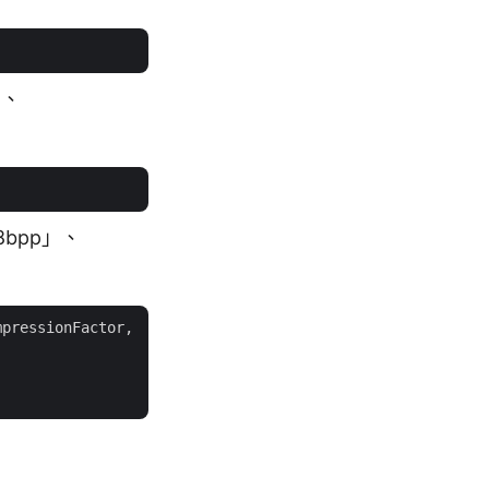
」、
bpp」、
mpressionFactor, 
