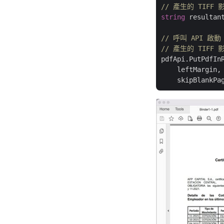
// 產生的 TIFF
string
 resultan
// 呼叫 API 啟動 
// 產生的 TIF
pdfApi.PutPdfIn
    leftMargin,