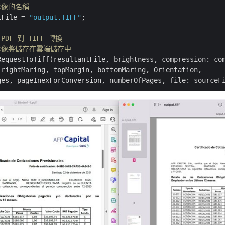
 影像的名稱
tFile = 
"output.TIFF"
;

PDF 到 TIFF 轉換
F 影像將儲存在雲端儲存中
RequestToTiff(resultantFile, brightness, compression: com
 rightMaring, topMargin, bottomMaring, Orientation,
