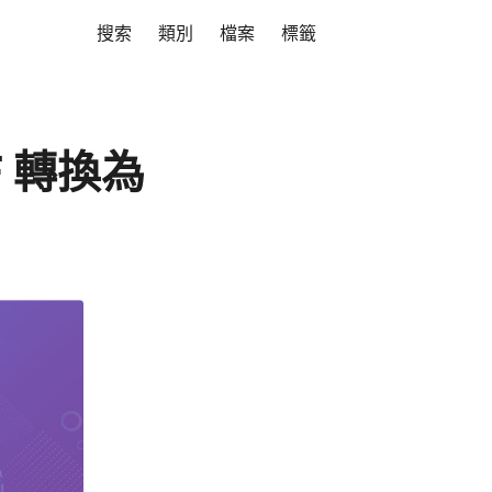
搜索
類別
檔案
標籤
DF 轉換為