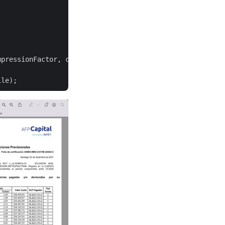
pressionFactor, colorDepth: colorDepthValue,
