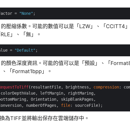
Factor = 
"None"
F 的壓縮係數。可能的數值可以是「LZW」、「CCITT4
「RLE」、「無」。
alue = 
"Default"
F 的顏色深度資訊。可能的值可以是「預設」、「Format8
」、「Format1bpp」。
RequestToTiff
(resultantFile, brightness, 
compression
: co
 colorDepthValue, leftMargin, rightMaring, 

ottomMaring, Orientation, skipBlankPages, 

Conversion, numberOfPages, 
file
F轉換為TIFF並將輸出保存在雲端儲存中。