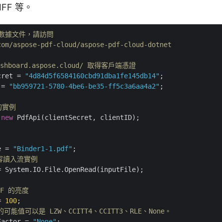
IFF 等。
和數據文件，請訪問 
com/aspose-pdf-cloud/aspose-pdf-cloud-dotnet
dashboard.aspose.cloud/ 取得客戶端憑證
cret = 
"4d84d5f6584160cbd91dba1fe145db14"
 = 
"bb959721-5780-4be6-be35-ff5c3a6aa4a2"
;

 的實例
 
new
 PdfApi(clientSecret, clientID);

e = 
"Binder1-1.pdf"
內容讀入流實例
 System.IO.File.OpenRead(inputFile);

FF 的亮度
= 
100
n 的可能值可以是 LZW、CCITT4、CCITT3、RLE、None。
Factor = 
"None"