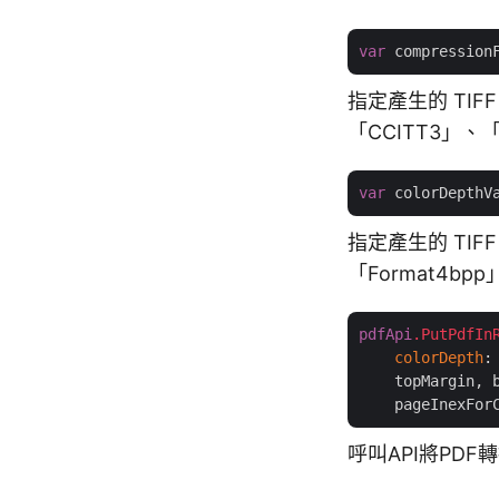
var
 compression
指定產生的 TIF
「CCITT3」、
var
 colorDepthV
指定產生的 TIF
「Format4bpp
pdfApi
.PutPdfIn
colorDepth
:
    topMargin, b
    pageInexFor
呼叫API將PD