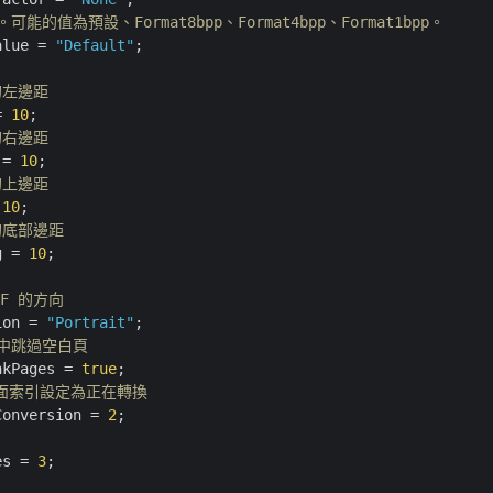
能的值為預設、Format8bpp、Format4bpp、Format1bpp。
alue = 
"Default"
;

 的左邊距
= 
10
 的右邊距
 = 
10
 的上邊距
 
10
 的底部邊距
g = 
10
;

FF 的方向
ion = 
"Portrait"
程中跳過空白頁
nkPages = 
true
的頁面索引設定為正在轉換
Conversion = 
2
es = 
3
;
