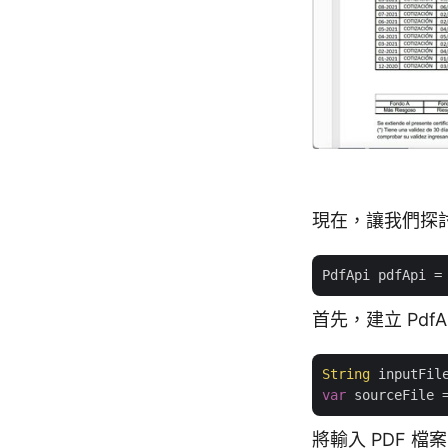
現在，讓我們探
PdfApi pdfApi =
首先，建立 Pd
String
 inputFil
var
將輸入 PDF 