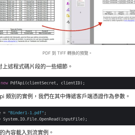
PDF 到 TIFF 轉換的預覽。
討上述程式碼片段的一些細節。
 
new
fApi 類別的實例，我們在其中傳遞客戶端憑證作為參數。
e = 
"Binder1-1.pdf"
檔案的內容載入到流實例。