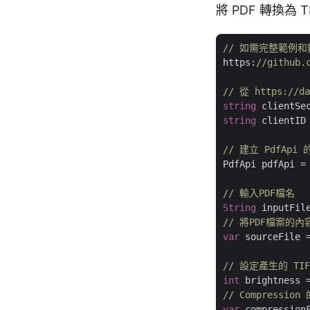
將 PDF 轉換為 T
// 如需完整範例
https:
//github.
// 從 https://
string
 clientSe
string
 clientID
// 建立 PdfApi
PdfApi pdfApi =
// 輸入PDF檔名
String
 inputFil
// 將PDF檔案的
var
 sourceFile =
// 設定產生的 TI
int
 brightness 
// Compressio
var
 compression