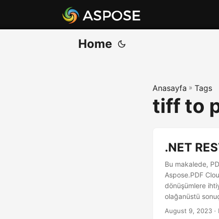
Home
Anasayfa
»
Tags
tiff to
.NET RES
Bu makalede, PDF
Aspose.PDF Cloud
dönüşümlere ihti
olağanüstü sonuç
August 9, 2023
· 