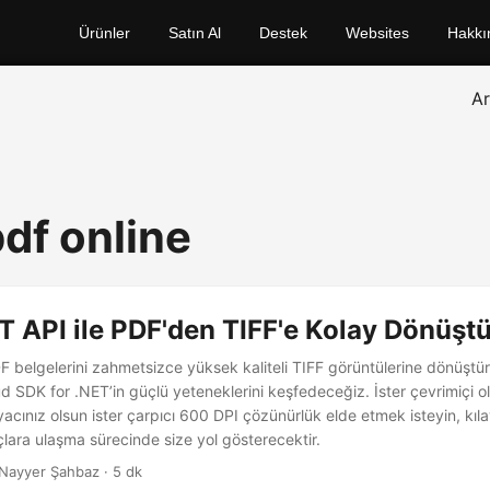
Ürünler
Satın Al
Destek
Websites
Hakkı
A
 pdf online
T API ile PDF'den TIFF'e Kolay Dönüşt
 belgelerini zahmetsizce yüksek kaliteli TIFF görüntülerine dönüştü
 SDK for .NET’in güçlü yeteneklerini keşfedeceğiz. İster çevrimiçi o
yacınız olsun ister çarpıcı 600 DPI çözünürlük elde etmek isteyin, kı
lara ulaşma sürecinde size yol gösterecektir.
Nayyer Şahbaz · 5 dk