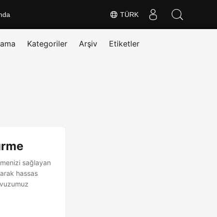
nda
TÜRK
rama
Kategoriler
Arşiv
Etiketler
ürme
rmenizi sağlayan
larak hassas
lavuzumuz