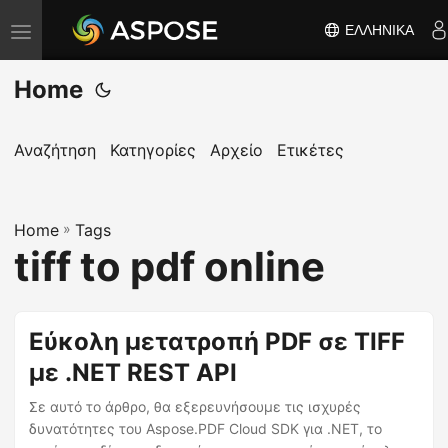
ΕΛΛΗΝΙΚΆ
Ε
ν
Home
α
λ
λ
Αναζήτηση
Κατηγορίες
Αρχείο
Ετικέτες
α
γ
Home
ή
»
Tags
tiff to pdf online
π
λ
ο
Εύκολη μετατροπή PDF σε TIFF
ή
με .NET REST API
γ
η
Σε αυτό το άρθρο, θα εξερευνήσουμε τις ισχυρές
σ
δυνατότητες του Aspose.PDF Cloud SDK για .NET, το