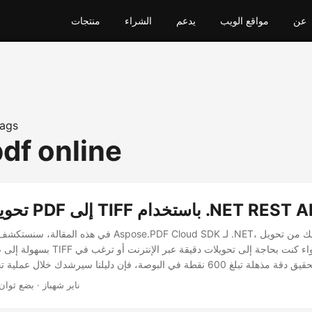
عن
مواقع الويب
يدعم
الشراء
منتجات
ags
 pdf online
 سهل من PDF إلى TIFF باستخدام .NET REST API
في هذه المقالة، سنستكشف الإمكانات القوية لـ DF Cloud SDK
· ناير شهباز · بضع ثوان