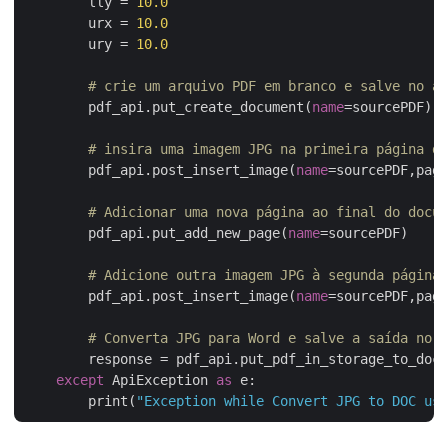
        lly = 
10.0
        urx = 
10.0
        ury = 
10.0
# crie um arquivo PDF em branco e salve no ar
        pdf_api.put_create_document(
name
=sourcePDF)

# insira uma imagem JPG na primeira página do
        pdf_api.post_insert_image(
name
=sourcePDF,page
# Adicionar uma nova página ao final do docum
        pdf_api.put_add_new_page(
name
=sourcePDF)

# Adicione outra imagem JPG à segunda página 
        pdf_api.post_insert_image(
name
=sourcePDF,page
# Converta JPG para Word e salve a saída no a
        response = pdf_api.put_pdf_in_storage_to_doc(
except
 ApiException 
as
 e:

        print(
"Exception while Convert JPG to DOC usi