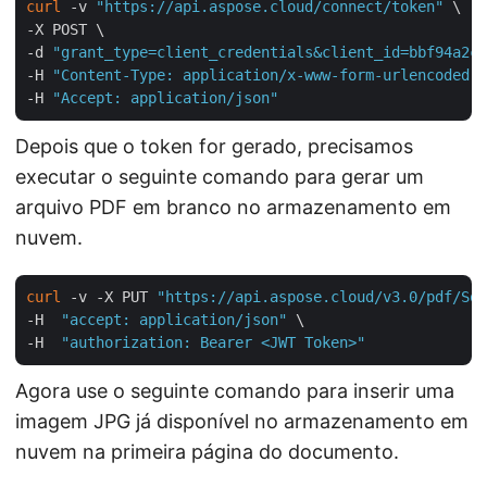
curl
 -v 
"https://api.aspose.cloud/connect/token"
 \

-X POST \

-d 
"grant_type=client_credentials&client_id=bbf94a2c-
-H 
"Content-Type: application/x-www-form-urlencoded"
 
-H 
"Accept: application/json"
Depois que o token for gerado, precisamos
executar o seguinte comando para gerar um
arquivo PDF em branco no armazenamento em
nuvem.
curl
 -v -X PUT 
"https://api.aspose.cloud/v3.0/pdf/Sou
-H  
"accept: application/json"
 \

-H  
"authorization: Bearer <JWT Token>"
Agora use o seguinte comando para inserir uma
imagem JPG já disponível no armazenamento em
nuvem na primeira página do documento.