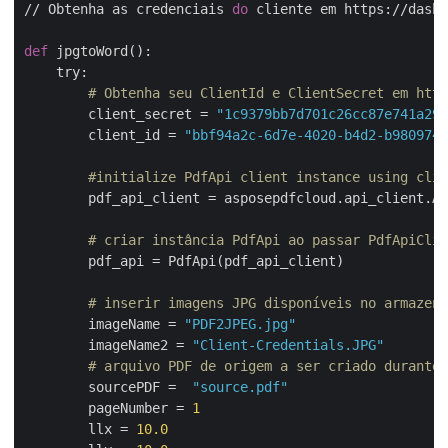
// Obtenha as credenciais 
do
 cliente em https://dashb
def
 jpgtoWord():

    try:

# Obtenha seu ClientId e ClientSecret em http
        client_secret = 
"1c9379bb7d701c26cc87e741a299
        client_id = 
"bbf94a2c-6d7e-4020-b4d2-b9809741
#initialize PdfApi client instance using clie
        pdf_api_client = asposepdfcloud.api_client.Ap
# criar instância PdfApi ao passar PdfApiClie
        pdf_api = PdfApi(pdf_api_client)

# inserir imagens JPG disponíveis no armazena
        imageName = 
"PDF2JPEG.jpg"
        imageName2 = 
"Client-Credentials.JPG"
# arquivo PDF de origem a ser criado durante 
        sourcePDF =  
"source.pdf"
        pageNumber = 
1
        llx = 
10.0