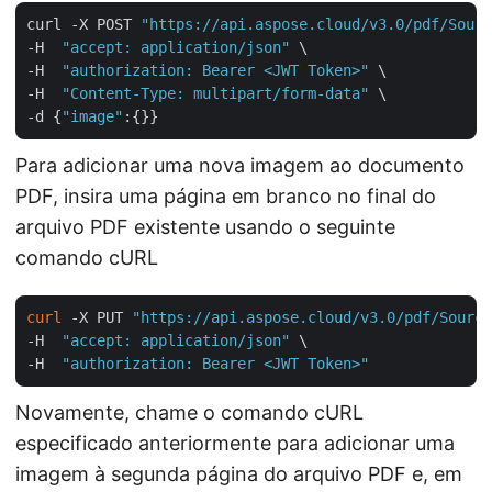
curl -X POST 
"https://api.aspose.cloud/v3.0/pdf/Sourc
-H  
"accept: application/json"
 \

-H  
"authorization: Bearer <JWT Token>"
 \

-H  
"Content-Type: multipart/form-data"
 \

-d {
"image"
Para adicionar uma nova imagem ao documento
PDF, insira uma página em branco no final do
arquivo PDF existente usando o seguinte
comando cURL
curl
 -X PUT 
"https://api.aspose.cloud/v3.0/pdf/Source
-H  
"accept: application/json"
 \

-H  
"authorization: Bearer <JWT Token>"
Novamente, chame o comando cURL
especificado anteriormente para adicionar uma
imagem à segunda página do arquivo PDF e, em