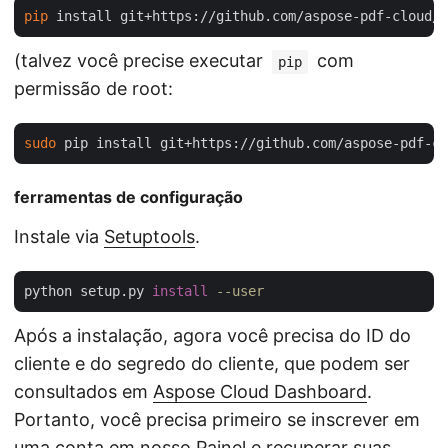
pip
(talvez você precise executar
com
pip
permissão de root:
sudo
ferramentas de configuração
Instale via
Setuptools
.
python setup.py 
install
--user
Após a instalação, agora você precisa do ID do
cliente e do segredo do cliente, que podem ser
consultados em
Aspose Cloud Dashboard
.
Portanto, você precisa primeiro se inscrever em
uma conta em nosso
Painel
e recuperar suas