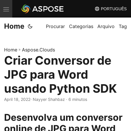
PORTUGUÊS
A
l
Home
t
Procurar
Categorias
Arquivo
Tag
e
r
Home
»
Aspose.Clouds
n
Criar Conversor de
a
r
JPG para Word
n
a
usando Python SDK
v
April 18, 2022
· Nayyer Shahbaz · 6 minutos
e
g
Desenvolva um conversor
a
ç
online de JPG para Word