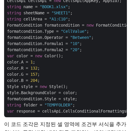
CellsApi cellsApi = 
new
string
 name = 
"BOOK1.xlsx"
string
 sheetName = 
"SHEET1"
string
 cellArea = 
"A1:C10"
;

FormatCondition formatcondition = 
new
 FormatCondition
formatcondition.Type = 
"CellValue"
;

formatcondition.Operator = 
"Between"
;

formatcondition.Formula1 = 
"10"
;

formatcondition.Formula2 = 
"20"
var
 color = 
new
 Color();

color.A = 
1
;

color.R = 
132
;

color.G = 
157
;

color.B = 
204
;

Style style = 
new
 Style();

style.BackgroundColor = color;

string
 folder = 
"TEMPFOLDER"
var
이 코드 조각은 지정된 셀 영역에 조건부 서식을 추가