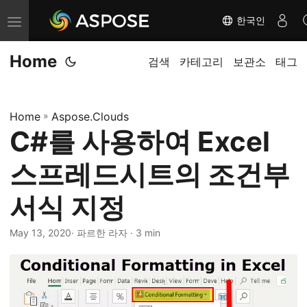
한국인
내
비
Home
게
검색
카테고리
보관소
태그
이
션
Home
»
Aspose.Clouds
전
C#를 사용하여 Excel
환
스프레드시트의 조건부
서식 지정
May 13, 2020
· 파르한 라자 · 3 min