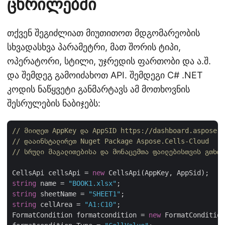
ცხრილებში
თქვენ შეგიძლიათ მიუთითოთ მდგომარეობის
სხვადასხვა პარამეტრი, მათ შორის ტიპი,
ოპერატორი, სტილი, უჯრედის ფართობი და ა.შ.
და შემდეგ გამოიძახოთ API. შემდეგი C# .NET
კოდის ნაწყვეტი განმარტავს ამ მოთხოვნის
შესრულების ნაბიჯებს:
// მიიღეთ AppKey და AppSID https://dashboard.aspose.c
// დააინსტალირეთ Nuget Package Aspose.Cells-Cloud
// სრული მაგალითებისა და მონაცემთა ფაილებისთვის გთხოვ
CellsApi cellsApi = 
new
string
 name = 
"BOOK1.xlsx"
string
 sheetName = 
"SHEET1"
string
 cellArea = 
"A1:C10"
;

FormatCondition formatcondition = 
new
 FormatCondition