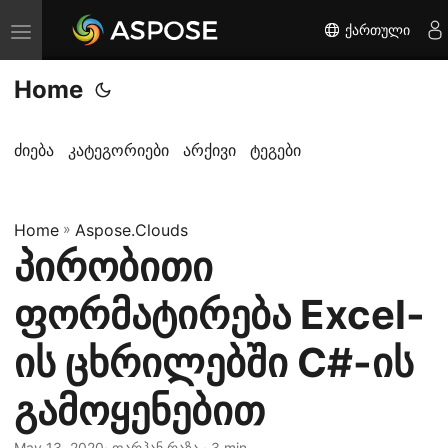
ქართული
T
o
Home
g
g
l
ძიება
კატეგორიები
არქივი
ტეგები
e
n
Home
a
»
Aspose.Clouds
პირობითი
v
i
ფორმატირება Excel-
g
a
ის ცხრილებში C#-ის
t
გამოყენებით
i
o
May 13, 2020
· ფარჰან რაზა · 3 min