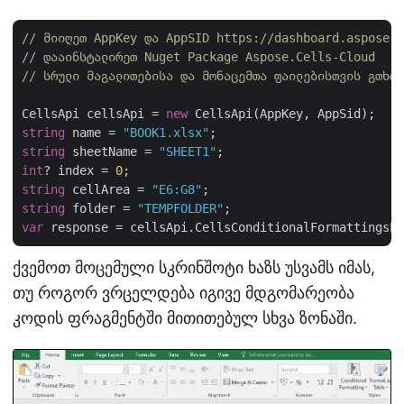
// მიიღეთ AppKey და AppSID https://dashboard.aspose.c
// დააინსტალირეთ Nuget Package Aspose.Cells-Cloud
// სრული მაგალითებისა და მონაცემთა ფაილებისთვის გთხოვ
CellsApi cellsApi = 
new
string
 name = 
"BOOK1.xlsx"
string
 sheetName = 
"SHEET1"
int
? index = 
0
string
 cellArea = 
"E6:G8"
string
 folder = 
"TEMPFOLDER"
var
ქვემოთ მოცემული სკრინშოტი ხაზს უსვამს იმას,
თუ როგორ ვრცელდება იგივე მდგომარეობა
კოდის ფრაგმენტში მითითებულ სხვა ზონაში.