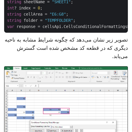
string
 sheetName = 
"SHEET1"
int
? index = 
0
string
 cellArea = 
"E6:G8"
string
 folder = 
"TEMPFOLDER"
var
تصویر زیر نشان می‌دهد که چگونه شرایط مشابه به ناحیه
دیگری که در قطعه کد مشخص شده است گسترش
می‌یابد.