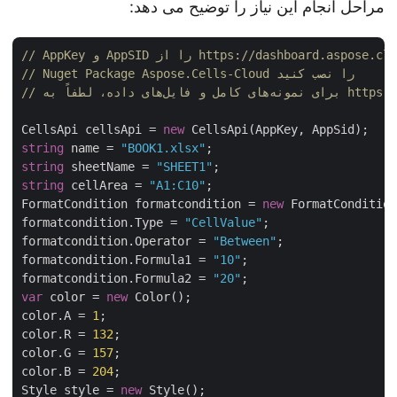
مراحل انجام این نیاز را توضیح می دهد:
// Nuget Package Aspose.Cells-Cloud را نصب کنید
CellsApi cellsApi = 
new
string
 name = 
"BOOK1.xlsx"
string
 sheetName = 
"SHEET1"
string
 cellArea = 
"A1:C10"
;

FormatCondition formatcondition = 
new
 FormatConditio
formatcondition.Type = 
"CellValue"
;

formatcondition.Operator = 
"Between"
;

formatcondition.Formula1 = 
"10"
;

formatcondition.Formula2 = 
"20"
var
 color = 
new
 Color();

color.A = 
1
;

color.R = 
132
;

color.G = 
157
;

color.B = 
204
;

Style style = 
new
 Style();
