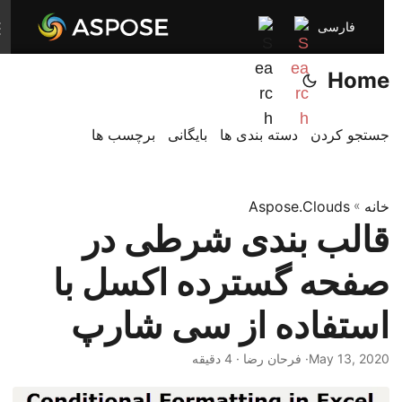
فارسی
T
o
Home
g
g
l
جستجو کردن
دسته بندی ها
بایگانی
برچسب ها
e
n
خانه
»
Aspose.Clouds
a
قالب بندی شرطی در
v
i
صفحه گسترده اکسل با
g
a
استفاده از سی شارپ
t
i
May 13, 2020
· فرحان رضا · 4 دقیقه
o