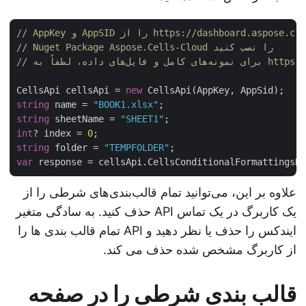
// Nuget Package Aspose.Cells-Cloud را نصب کنید
CellsApi cellsApi = 
new
string
 name = 
"BOOK1.xlsx"
string
 sheetName = 
"SHEET1"
int
? index = 
0
string
 folder = 
"TEMPFOLDER"
var
علاوه بر این، می‌توانید تمام قالب‌بندی‌های شرطی را از
یک کاربرگ در یک تماس API حذف کنید. به سادگی متغیر
ایندکس را حذف یا نظر دهید و API تمام قالب بندی ها را
از کاربرگ مشخص شده حذف می کند.
قالب بندی شرطی را در صفحه