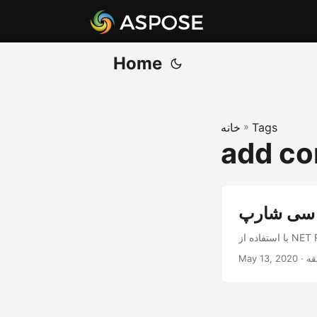
Home
Tags
»
خانه
add con
ز سی شارپ
May 13, 2020