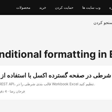
ه
وب سایت ها
حمایت کردن
خرید
محصولات
تجو کردن
ditional formatting in 
 شرطی در صفحه گسترده اکسل با استفاده ا
با استفاده از NET REST API، قالب بندی شرطی را در Workbook Excel تنظیم کنید.
· فرحان رضا · 4 دقیقه