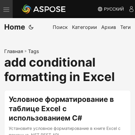
РУССКИЙ
П
е
Home
р
Поиск
Категории
Архив
Теги
е
к
Главная
»
Tags
л
add conditional
ю
ч
formatting in Excel
и
т
ь
Условное форматирование в
н
таблице Excel с
а
использованием C#
в
и
Установите условное форматирование в книге Excel с
помощью .NET REST API.