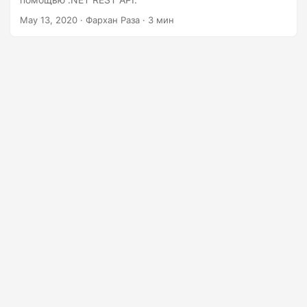
г
May 13, 2020
· Фархан Раза · 3 мин
а
ц
и
ю