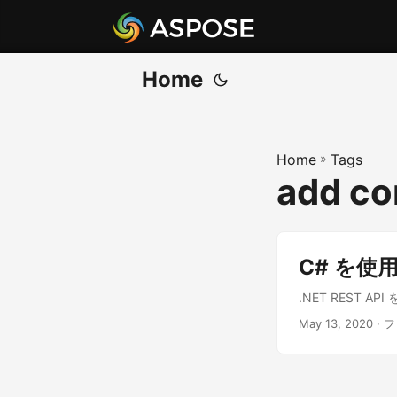
Home
Home
»
Tags
add con
C# を使
.NET REST 
May 13, 2020
· 