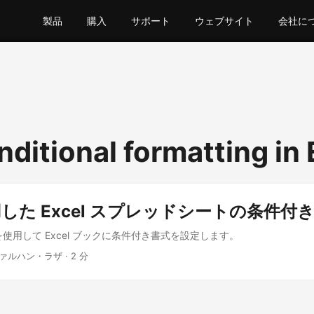
製品
購入
サポート
ウェブサイト
会社に
ditional formatting in 
用した Excel スプレッドシートの条件付
API を使用して Excel ブックに条件付き書式を設定します。
ファルハン・ラザ · 2 分