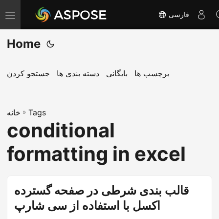
فارسی
T
o
Home
g
g
l
برچسب ها
بایگانی
دسته بندی ها
جستجو کردن
e
n
Tags
»
a
خانه
conditional
v
i
formatting in excel
g
a
t
قالب بندی شرطی در صفحه گسترده
i
اکسل با استفاده از سی شارپ
o