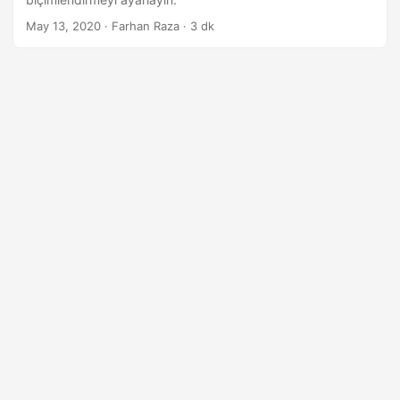
i
May 13, 2020
· Farhan Raza · 3 dk
r