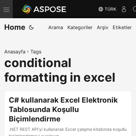
TÜRK
G
e
Home
z
Arama
Kategoriler
Arşiv
Etiketler
i
n
Anasayfa
»
Tags
m
conditional
e
y
formatting in excel
i
D
e
C# kullanarak Excel Elektronik
ğ
Tablosunda Koşullu
i
Biçimlendirme
ş
t
.NET REST API’yi kullanarak Excel çalışma kitabında koşullu
biçimlendirmeyi ayarlayın.