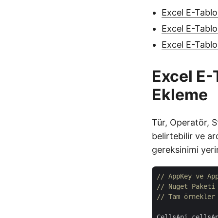
Excel E-Tablo
Excel E-Tablo
Excel E-Tablo
Excel E-
Ekleme
Tür, Operatör, S
belirtebilir ve 
gereksinimi yeri
// AppKey ve Ap
// Nuget Paketi
// Tam örnekler
CellsApi cellsA