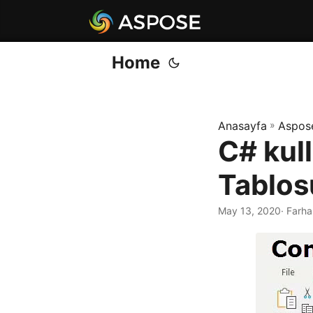
Home
Anasayfa
»
Aspos
C# kul
Tablos
May 13, 2020
· Farh