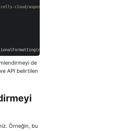
-cells-cloud/aspose-cells-cloud-dotnet adresine gidin.
çimlendirmeyi de
ve API belirtilen
dirmeyi
niz. Örneğin, bu