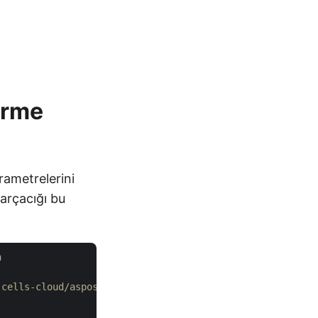
irme
rametrelerini
parçacığı bu
n
-cells-cloud/aspose-cells-cloud-dotnet adresine gidin.