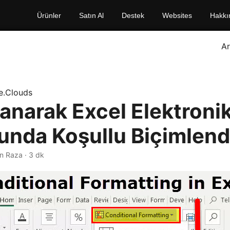
Ürünler
Satın Al
Destek
Websites
Hakkı
A
e.Clouds
lanarak Excel Elektroni
unda Koşullu Biçimlen
an Raza · 3 dk