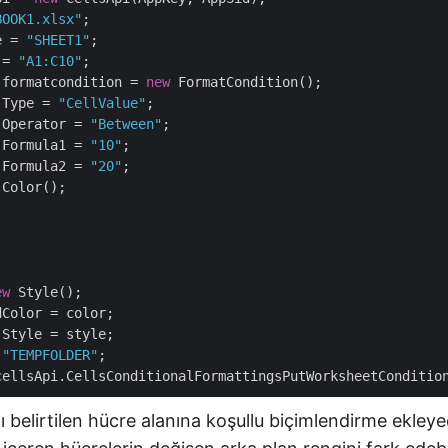
BOOK1.xlsx"
e = 
"SHEET1"
 = 
"A1:C10"
;

 formatcondition = 
new
 FormatCondition();

.Type = 
"CellValue"
;

.Operator = 
"Between"
;

.Formula1 = 
"10"
;

.Formula2 = 
"20"
 Color();

ew
 Style();

Color = color;

 
"TEMPFOLDER"
belirtilen hücre alanına koşullu biçimlendirme ekleyecek