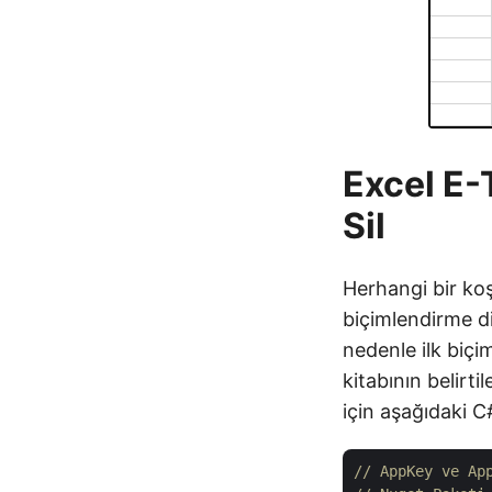
Excel E-
Sil
Herhangi bir koş
biçimlendirme diz
nedenle ilk biçim
kitabının belirt
için aşağıdaki C
// AppKey ve Ap