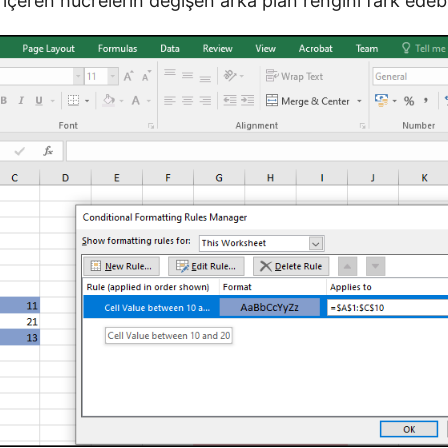
 içeren hücrelerin değişen arka plan rengini fark edebil