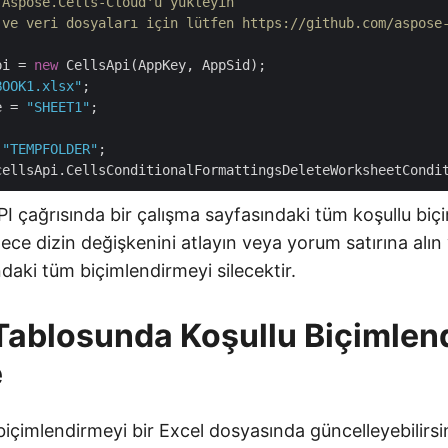
 Aspose.Cells-Cloud'u yükleyin
 ve veri dosyaları için lütfen https://github.com/aspose
pi = 
new
BOOK1.xlsx"
e = 
"SHEET1"
 
"TEMPFOLDER"
API çağrısında bir çalışma sayfasındaki tüm koşullu bi
adece dizin değişkenini atlayın veya yorum satırına alın 
daki tüm biçimlendirmeyi silecektir.
Tablosunda Koşullu Biçimlen
e
içimlendirmeyi bir Excel dosyasında güncelleyebilirsi