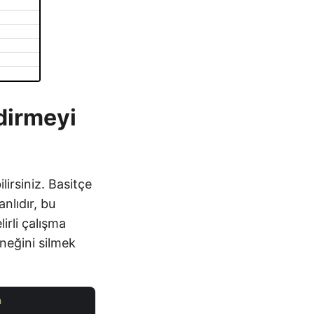
dirmeyi
lirsiniz. Basitçe
anlıdır, bu
lirli çalışma
rneğini silmek
n