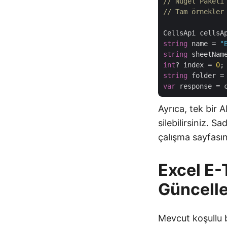
// Nuget Paketi
// Tam örnekler
CellsApi cellsA
string
 name = 
"
string
 sheetNam
int
? index = 
0
string
 folder =
var
Ayrıca, tek bir 
silebilirsiniz. S
çalışma sayfasın
Excel E-
Güncell
Mevcut koşullu b