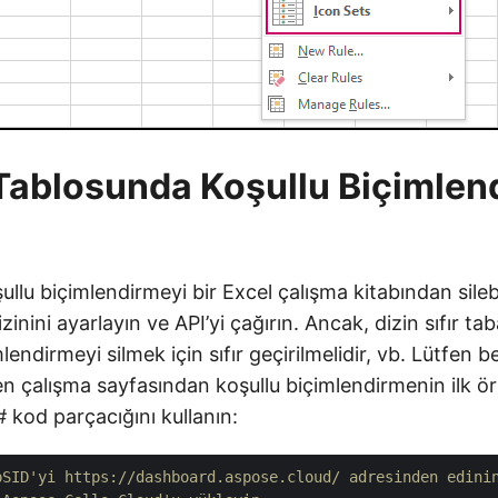
Tablosunda Koşullu Biçimlen
ullu biçimlendirmeyi bir Excel çalışma kitabından silebi
inini ayarlayın ve API’yi çağırın. Ancak, dizin sıfır tab
lendirmeyi silmek için sıfır geçirilmelidir, vb. Lütfen be
ilen çalışma sayfasından koşullu biçimlendirmenin ilk ö
# kod parçacığını kullanın:
pSID'yi https://dashboard.aspose.cloud/ adresinden edini