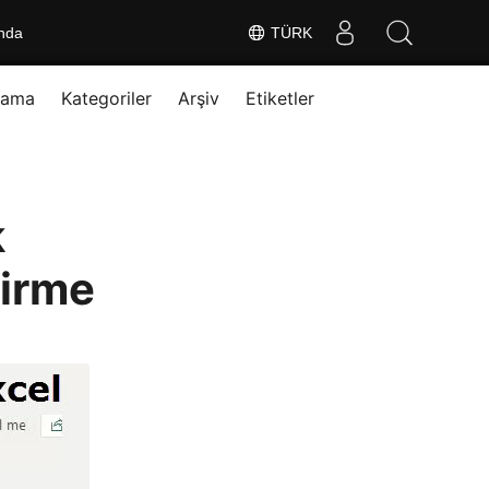
nda
TÜRK
rama
Kategoriler
Arşiv
Etiketler
k
dirme