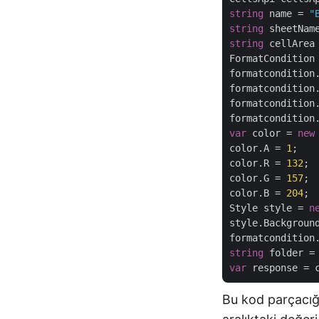
string
 name = 
"
string
 sheetNam
string
 cellArea
FormatCondition
formatcondition
formatcondition
formatcondition
formatcondition
var
 color = 
new
color.A = 
1
;

color.R = 
132
;

color.G = 
157
;

color.B = 
204
;

Style style = 
n
style.Background
string
 folder =
var
Bu kod parçacığı 