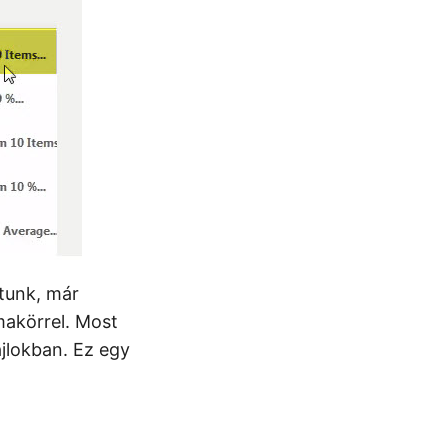
tunk, már
akörrel. Most
ájlokban. Ez egy