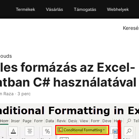
Termékek
Vásárlás
Támogatás
Webhelyek
Keresé
louds
eles formázás az Excel-
atban C# használatával
an Raza · 3 perc