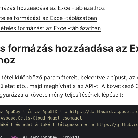
ormázás hozzáadása az Excel-táblázathoz
tételes formázást az Excel-táblázatban
eltételes formázást az Excel-táblázatban
es formázás hozzáadása az E
hoz
tétel különböző paramétereit, beleértve a típust, az 
területet stb., majd meghívhatja az API-t. A következő
gyarázza a követelmény teljesítésének lépéseit:
az AppKey-t és az AppSID-t a https://dashboard.aspose.cl
 Aspose.Cells-Cloud Nuget csomagot
dákért és adatfájlokért látogasson el a https://github.c
pi = 
new