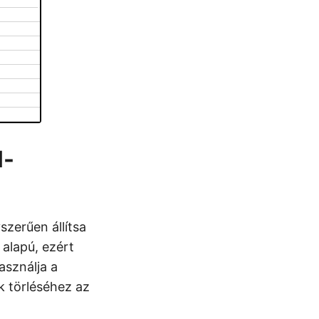
l-
szerűen állítsa
 alapú, ezért
asználja a
k törléséhez az