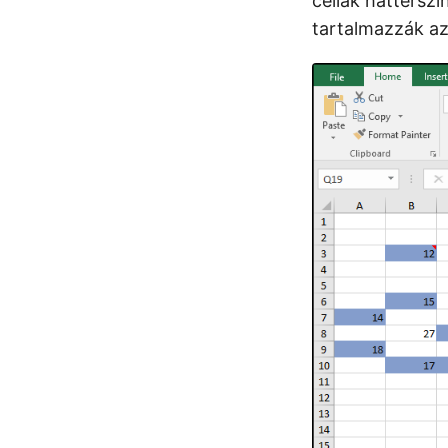
cellák háttérsz
tartalmazzák az