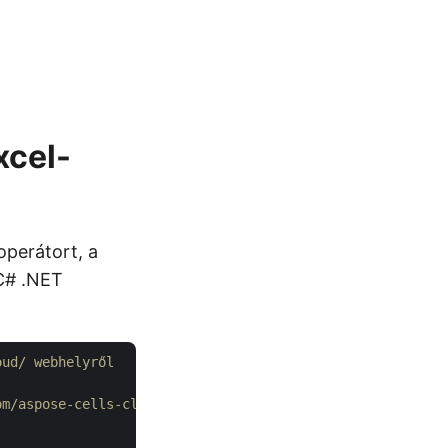
xcel-
operátort, a
 C# .NET
oud/ webhelyről
om/aspose-cells-cloud/aspose-cells-cloud-dotnet oldalra.