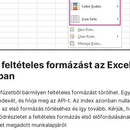
 feltételes formázást az Exce
ban
üzetből bármilyen feltételes formázást törölhet. Egy
dexét, és hívja meg az API-t. Az index azonban nulla
ni az első formázás törléséhez és így tovább. Kérjük, h
drészletet a feltételes formázás első előfordulásána
et megadott munkalapjáról: