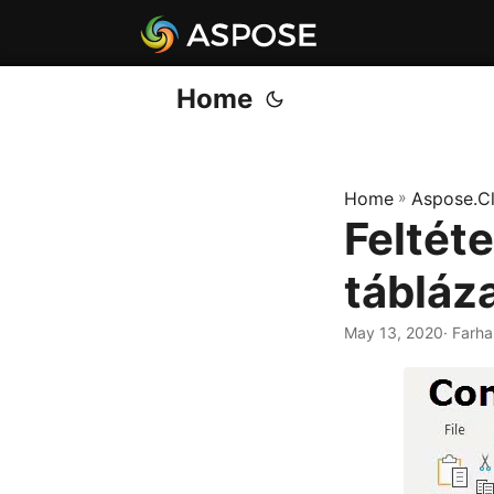
Home
Home
»
Aspose.C
Feltét
tábláz
May 13, 2020
· Farh