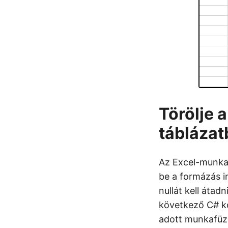
Törölje a
táblázat
Az Excel-munkaf
be a formázás in
nullát kell átad
következő C# kó
adott munkafüz