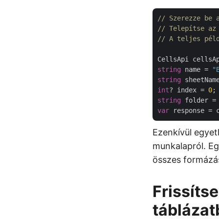
// Szerezze be 
// Telepítse az
// A teljes pél
CellsApi cellsA
string
 name = 
"
string
 sheetNam
int
? index = 
0
string
 folder =
var
Ezenkívül egyetl
munkalapról. Egy
összes formázá
Frissítse
táblázat