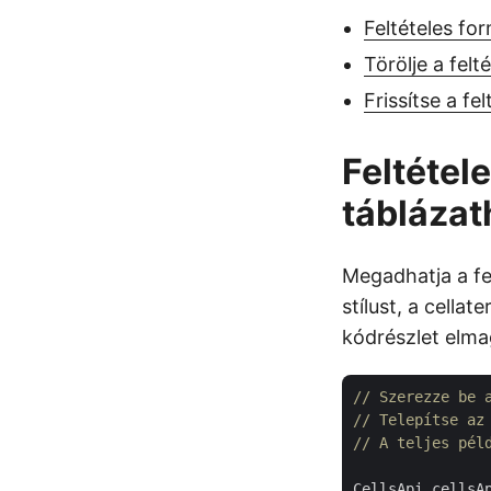
Feltételes f
Törölje a fel
Frissítse a f
Feltétel
táblázat
Megadhatja a fel
stílust, a cella
kódrészlet elma
// Szerezze be 
// Telepítse az
// A teljes pél
CellsApi cellsA