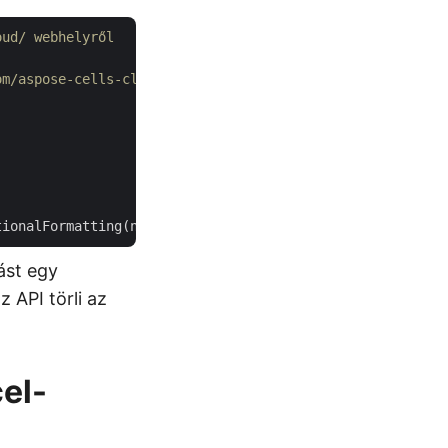
oud/ webhelyről
om/aspose-cells-cloud/aspose-cells-cloud-dotnet oldalra.
ást egy
 API törli az
cel-