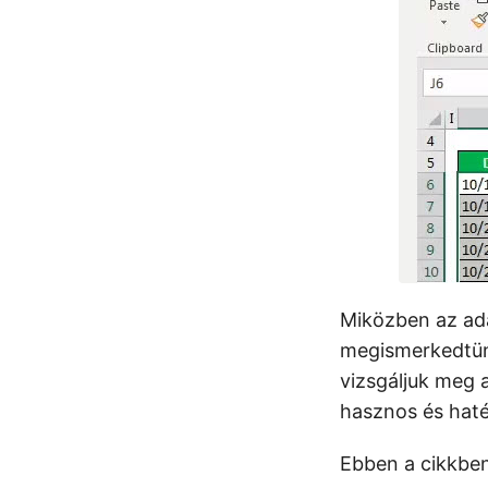
Miközben az ada
megismerkedtü
vizsgáljuk meg a
hasznos és haté
Ebben a cikkben