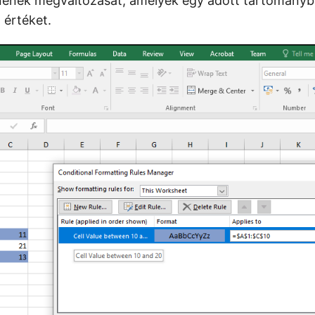
ínének megváltozását, amelyek egy adott tartomány
 értéket.