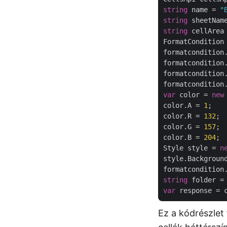
string
 name = 
"
string
 sheetNam
string
 cellArea
FormatCondition
formatcondition
formatcondition
formatcondition
formatcondition
var
 color = 
new
color.A = 
1
;

color.R = 
132
;

color.G = 
157
;

color.B = 
204
;

Style style = 
n
style.Background
string
 folder =
var
Ez a kódrészlet