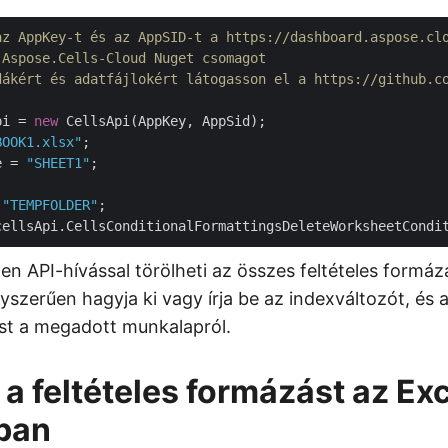
az AppKey-t és az AppSID-t a https://dashboard.aspose.cl
 Aspose.Cells-Cloud Nuget csomagot
dákért és adatfájlokért látogasson el a https://github.c
pi = 
new
BOOK1.xlsx"
e = 
"SHEET1"
 
"TEMPFOLDER"
en API-hívással törölheti az összes feltételes formáz
szerűen hagyja ki vagy írja be az indexváltozót, és az
st a megadott munkalapról.
 a feltételes formázást az Ex
ban