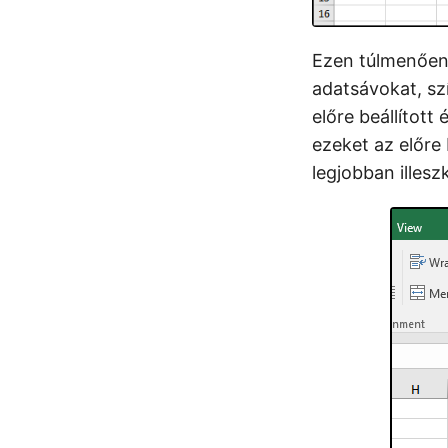
Ezen túlmenően a
adatsávokat, sz
előre beállítot
ezeket az előre 
legjobban illesz