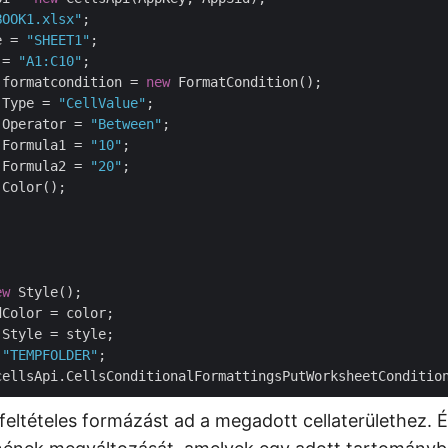
BOOK1.xlsx"
e = 
"SHEET1"
 = 
"A1:C10"
;

 formatcondition = 
new
 FormatCondition();

.Type = 
"CellValue"
;

.Operator = 
"Between"
;

.Formula1 = 
"10"
;

.Formula2 = 
"20"
 Color();

ew
 Style();

Color = color;

 
"TEMPFOLDER"
 feltételes formázást ad a megadott cellaterülethez. 