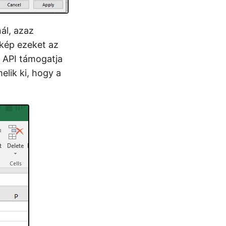
nál, azaz
őkép ezeket az
d API támogatja
elik ki, hogy a