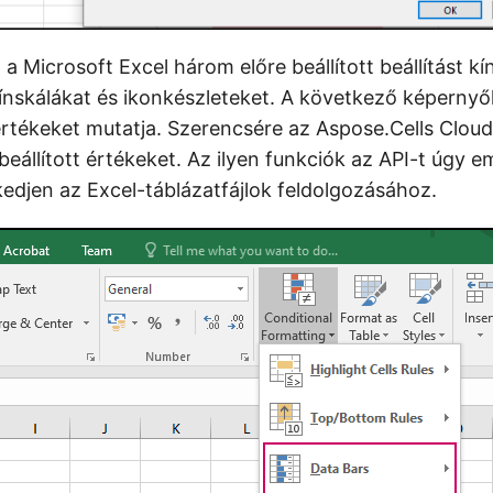
 Microsoft Excel három előre beállított beállítást kí
ínskálákat és ikonkészleteket. A következő képerny
t értékeket mutatja. Szerencsére az Aspose.Cells Clou
beállított értékeket. Az ilyen funkciók az API-t úgy em
kedjen az Excel-táblázatfájlok feldolgozásához.