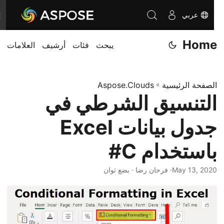
عربي
T
o
Home
يبحث
فئات
أرشيف
العلامات
g
g
l
الصفحة الرئيسية
»
Aspose.Clouds
e
التنسيق الشرطي في
n
a
جدول بيانات Excel
v
i
باستخدام C#
g
May 13, 2020
· فرحان رضا · بضع ثوان
a
t
i
o