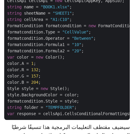
CellsApi cellsApi = 
new
string
 name = 
"BOOK1.xlsx"
string
 sheetName = 
"SHEET1"
string
 cellArea = 
"A1:C10"
;

FormatCondition formatcondition = 
new
 FormatConditio
formatcondition.Type = 
"CellValue"
;

formatcondition.Operator = 
"Between"
;

formatcondition.Formula1 = 
"10"
;

formatcondition.Formula2 = 
"20"
var
 color = 
new
 Color();

color.A = 
1
;

color.R = 
132
;

color.G = 
157
;

color.B = 
204
;

Style style = 
new
 Style();

style.BackgroundColor = color;

string
 folder = 
"TEMPFOLDER"
var
سيضيف مقتطف التعليمات البرمجية هذا تنسيقًا شرطيًا