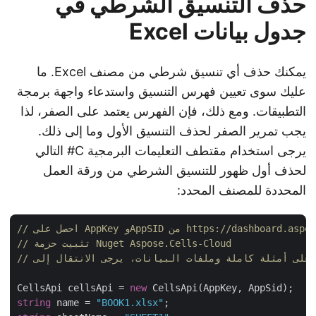
حذف التنسيق الشرطي في
جدول بيانات Excel
يمكنك حذف أي تنسيق شرطي من مصنف Excel. ما
عليك سوى تعيين فهرس التنسيق واستدعاء واجهة برمجة
التطبيقات. ومع ذلك، فإن الفهرس يعتمد على الصفر، لذا
يجب تمرير الصفر لحذف التنسيق الأول وما إلى ذلك.
يرجى استخدام مقتطف التعليمات البرمجية C# التالي
لحذف أول ظهور للتنسيق الشرطي من ورقة العمل
المحددة للمصنف المحدد:
 وAppSID من https://dashboard.aspose.cloud/
// تثبيت حزمة Nuget Aspose.Cells-Cloud
CellsApi cellsApi = 
new
string
 name = 
"BOOK1.xlsx"