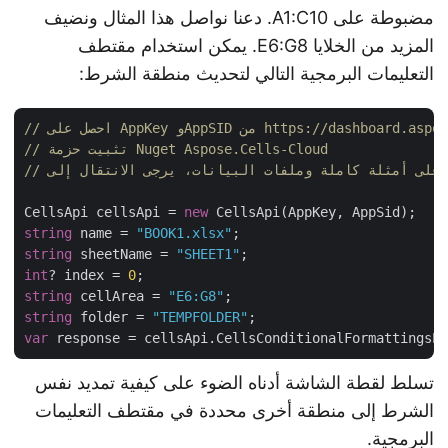
مضبوطة على A1:C10. دعنا نواصل هذا المثال ونضيف
المزيد من الخلايا E6:G8. يمكن استخدام مقتطف
التعليمات البرمجية التالي لتحديث منطقة الشرط:
 وAppSID من https://dashboard.aspose.cloud/
// تثبيت حزمة Nuget Aspose.Cells-Cloud
CellsApi cellsApi = 
new
string
 name = 
"BOOK1.xlsx"
string
 sheetName = 
"SHEET1"
int
? index = 
0
string
 cellArea = 
"E6:G8"
string
 folder = 
"TEMPFOLDER"
var
تسلط لقطة الشاشة أدناه الضوء على كيفية تمديد نفس
الشرط إلى منطقة أخرى محددة في مقتطف التعليمات
البرمجية.