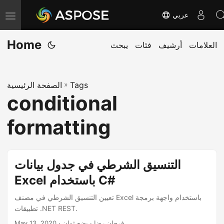
عربي
T
o
Home
العلامات
أرشيف
فئات
يبحث
g
g
l
Tags
»
الصفحة الرئيسية
e
conditional
n
a
formatting
v
i
g
التنسيق الشرطي في جدول بيانات
a
Excel باستخدام C#
t
تعيين التنسيق الشرطي في مصنف Excel باستخدام واجهة برمجة
i
تطبيقات .NET REST.
o
· فرحان رضا · بضع ثوان
May 13, 2020