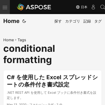
日本
ナ
ビ
Home
ゲ
探す
カテゴリ
記録
タグ
ー
シ
Home
»
Tags
ョ
conditional
ン
の
formatting
切
り
替
C# を使用した Excel スプレッドシ
え
ートの条件付き書式設定
.NET REST API を使用して Excel ブックに条件付き書式を設
定します。
May 13, 2020
· ファルハン・ラザ · 2 分