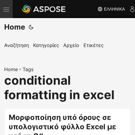
ΕΛΛΗΝΙΚΆ
Ε
ν
Home
α
λ
λ
Αναζήτηση
Κατηγορίες
Αρχείο
Ετικέτες
α
γ
Home
ή
»
Tags
conditional
π
λ
formatting in excel
ο
ή
γ
Μορφοποίηση υπό όρους σε
η
υπολογιστικό φύλλο Excel με
σ