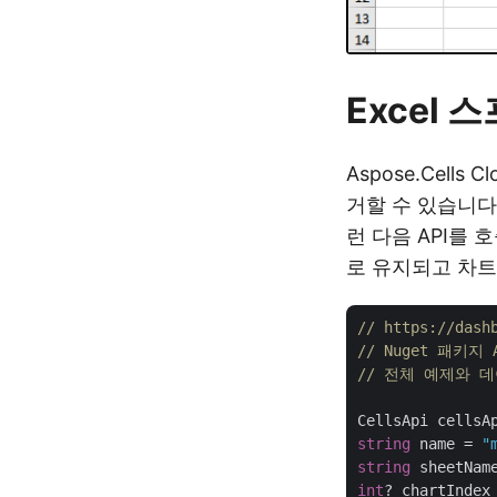
Excel
Aspose.Cell
거할 수 있습니다
런 다음 API를
로 유지되고 차트
// https://das
// Nuget 패키지 A
// 전체 예제와 데이터
CellsApi cellsA
string
 name = 
"
string
 sheetNam
int
? chartIndex