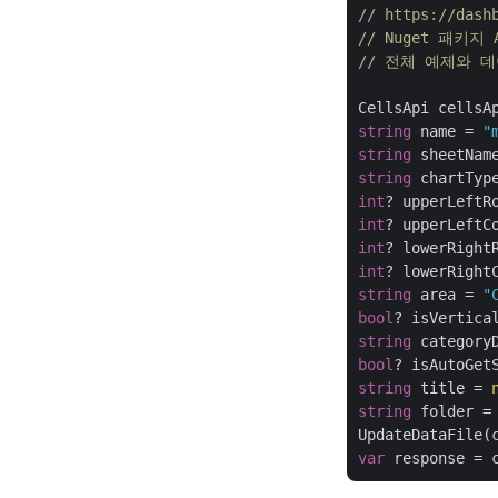
// https://das
// Nuget 패키지 A
// 전체 예제와 데이터
CellsApi cellsA
string
 name = 
"
string
 sheetNam
string
 chartTyp
int
? upperLeftR
int
? upperLeftC
int
? lowerRight
int
? lowerRight
string
 area = 
"
bool
? isVertica
string
 category
bool
? isAutoGet
string
 title = 
string
 folder =
var