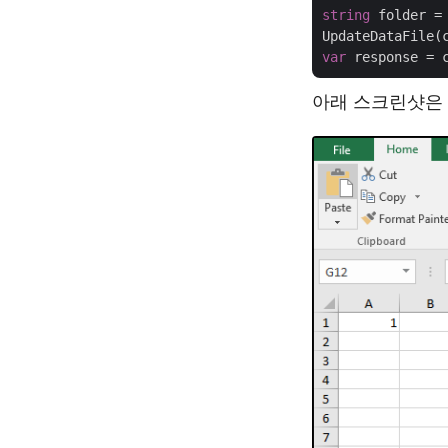
string
 folder =
var
아래 스크린샷은