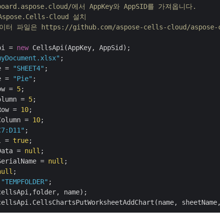
hboard.aspose.cloud/에서 AppKey와 AppSID를 가져옵니다.
spose.Cells-Cloud 설치
 파일은 https://github.com/aspose-cells-cloud/aspose
pi = 
new
myDocument.xlsx"
e = 
"SHEET4"
e = 
"Pie"
ow = 
5
olumn = 
5
Row = 
10
Column = 
10
C7:D11"
l = 
true
Data = 
null
SerialName = 
null
null
 
"TEMPFOLDER"
;
