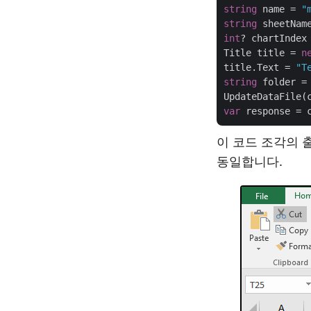
string
 name = 
"
string
 sheetNam
int
? chartIndex
Title title = 
n
title.Text = 
"T
string
 folder =
var
이 코드 조각의 
동일합니다.