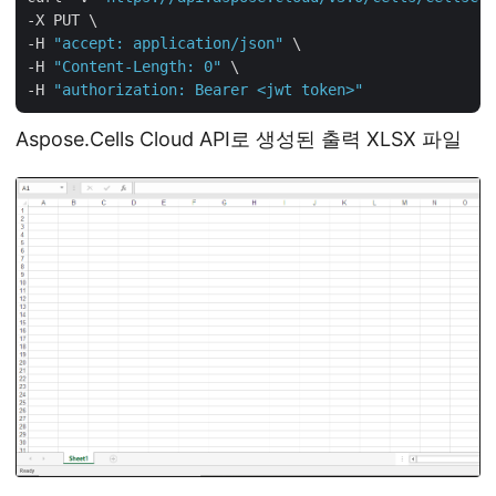
-X PUT \

-H 
"accept: application/json"
 \

-H 
"Content-Length: 0"
 \

-H 
"authorization: Bearer <jwt token>"
Aspose.Cells Cloud API로 생성된 출력 XLSX 파일