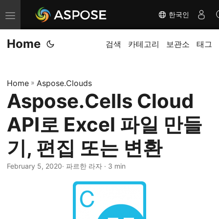
한국인
내
비
Home
게
검색
카테고리
보관소
태그
이
션
Home
»
Aspose.Clouds
전
Aspose.Cells Cloud
환
API로 Excel 파일 만들
기, 편집 또는 변환
February 5, 2020
· 파르한 라자 · 3 min