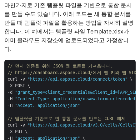
마찬가지로 기존 템플릿 파일을 기반으로 통합 문서
를 만들 수도 있습니다. 아래 코드는 새 통합 문서를
만들 때 템플릿 파일을 활용하는 방법을 자세히 설명
합니다. 이 예에서는 템플릿 파일 Template.xlsx가
이미 클라우드 저장소에 업로드되었다고 가정합니
다.
// 먼저 인증을 위해 JSON 웹 토큰을 가져옵니다.
// https://dashboard.aspose.cloud/에서 앱 키와 앱 S
curl -v 
"https://api.aspose.cloud/connect/token"
 \

-X POST \

-d 
"grant_type=client_credentials&client_id=[APP_SID]
-H 
"Content-Type: application/x-www-form-urlencoded"
 
-H 
"Accept: application/json"
// 템플릿을 기반으로 빈 통합 문서를 만드는 cURL 예제
curl -v 
"https://api.aspose.cloud/v3.0/cells/CellsClo
-X PUT \

-H 
"accept: application/json"
 \
