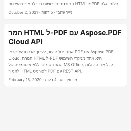
n
התובנות הדרושות כדי להמיר בהצלחה HTML ל-PDF בקלות. גלה
את הפוטנציאל של הפיכת תוכן האינטרנט שלך למסמכי PDF
· ניייר שהבז · 5 דקות
October 2, 2021
מקצועיים, ניתנים לשיתוף וניתן להדפסה.
המר HTML ל-PDF עם Aspose.PDF
Cloud API
אתה יכול ליצור, לערוך או לתפעל קבצי PDF עם Aspose.PDF
Cloud. המרת HTML ל-PDF היא אחד ממקרי השימוש
המפורסמים. ללא אוטומציה של MS Office, קבל את היכולות
להמיר HTML לפורמט PDF עם REST API.
· פרחאן רזא · 4 דקות
February 18, 2020