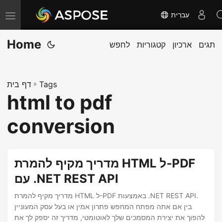
עִברִית
T
o
Home
תגים
ארכיון
קטגוריות
לחפש
g
g
l
Tags
»
דף בית
e
html to pdf
n
a
conversion
v
i
g
מדריך מקיף להמרת HTML ל-PDF
a
עם .NET REST API
t
מדריך מקיף להמרת HTML ל-PDF באמצעות .NET REST API.
i
בין אם אתה מפתח המחפש פתרון אמין או בעל עסק המעוניין
o
להפוך את יצירת המסמכים שלך לאוטומטי, מדריך זה יספק לך את