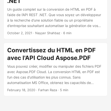
.NET
a
t
Un guide complet sur la conversion de HTML en PDF à
l’aide de l’API REST .NET. Que vous soyez un développeur
i
à la recherche d’une solution fiable ou un propriétaire
o
d’entreprise souhaitant automatiser la génération de vos
n
documents, ce guide vous fournira les informations
October 2, 2021
· Nayyer Shahbaz · 6 min
nécessaires pour convertir avec succès du HTML en PDF
en toute simplicité. Libérez le potentiel de transformation
de votre contenu Web en documents PDF professionnels,
Convertissez du HTML en PDF
partageables et imprimables.
avec l'API Cloud Aspose.PDF
Vous pouvez créer, modifier ou manipuler des fichiers PDF
avec Aspose.PDF Cloud. La conversion HTML en PDF est
l’un des cas d’utilisation les plus connus. Sans
automatisation MS Office, obtenez les capacités de
conversion du format HTML au format PDF avec l’API REST.
February 18, 2020
· Farhan Raza · 5 min