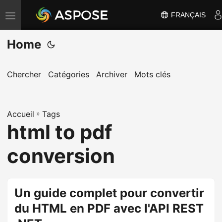
FRANÇAIS
B
a
Home
s
c
u
Chercher
Catégories
Archiver
Mots clés
l
e
Accueil
r
»
Tags
html to pdf
l
a
conversion
n
a
v
Un guide complet pour convertir
i
du HTML en PDF avec l'API REST
g