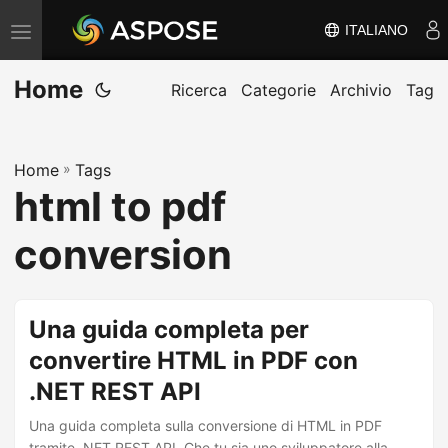
ITALIANO
V
ä
Home
x
Ricerca
Categorie
Archivio
Tag
l
a
Home
»
Tags
n
html to pdf
a
v
conversion
i
g
e
Una guida completa per
r
convertire HTML in PDF con
i
.NET REST API
n
g
Una guida completa sulla conversione di HTML in PDF
tramite .NET REST API. Che tu sia uno sviluppatore alla