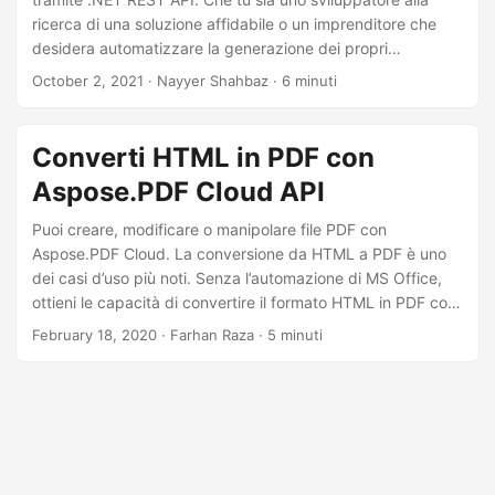
ricerca di una soluzione affidabile o un imprenditore che
desidera automatizzare la generazione dei propri
documenti, questa guida ti fornirà le informazioni
October 2, 2021
· Nayyer Shahbaz · 6 minuti
necessarie per convertire con successo HTML in PDF con
facilità. Sblocca il potenziale di trasformazione dei tuoi
contenuti web in documenti PDF professionali, condivisibili
Converti HTML in PDF con
e stampabili.
Aspose.PDF Cloud API
Puoi creare, modificare o manipolare file PDF con
Aspose.PDF Cloud. La conversione da HTML a PDF è uno
dei casi d’uso più noti. Senza l’automazione di MS Office,
ottieni le capacità di convertire il formato HTML in PDF con
REST API.
February 18, 2020
· Farhan Raza · 5 minuti