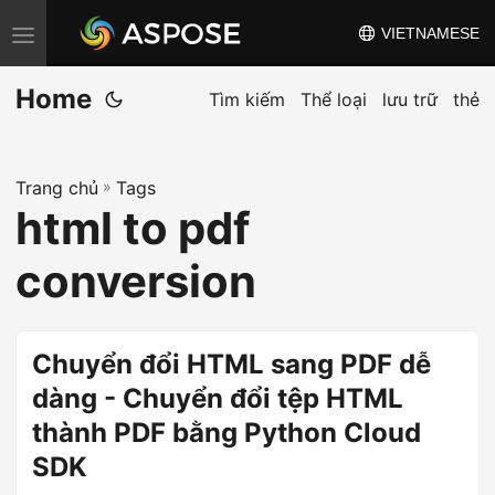
VIETNAMESE
C
h
Home
u
Tìm kiếm
Thể loại
lưu trữ
thẻ
y
ể
Trang chủ
»
Tags
n
html to pdf
đ
ổ
conversion
i
đ
i
Chuyển đổi HTML sang PDF dễ
ề
dàng - Chuyển đổi tệp HTML
u
thành PDF bằng Python Cloud
h
SDK
ư