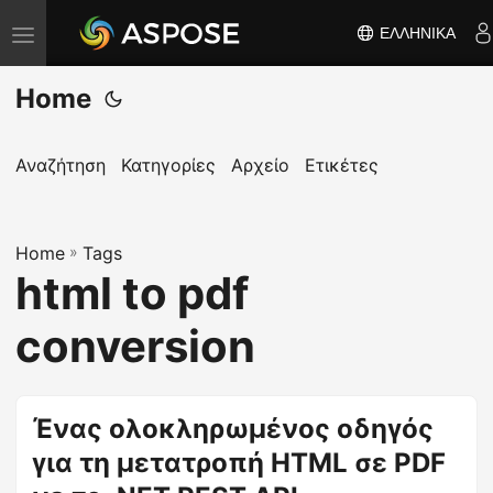
ΕΛΛΗΝΙΚΆ
Ε
ν
Home
α
λ
λ
Αναζήτηση
Κατηγορίες
Αρχείο
Ετικέτες
α
γ
Home
ή
»
Tags
html to pdf
π
λ
conversion
ο
ή
γ
Ένας ολοκληρωμένος οδηγός
η
για τη μετατροπή HTML σε PDF
σ