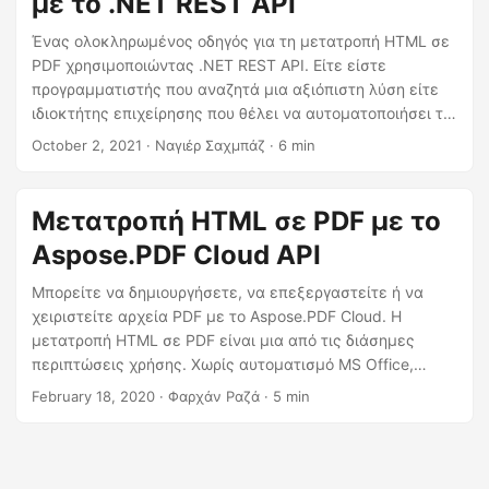
με το .NET REST API
η
ς
Ένας ολοκληρωμένος οδηγός για τη μετατροπή HTML σε
PDF χρησιμοποιώντας .NET REST API. Είτε είστε
προγραμματιστής που αναζητά μια αξιόπιστη λύση είτε
ιδιοκτήτης επιχείρησης που θέλει να αυτοματοποιήσει τη
δημιουργία εγγράφων σας, αυτός ο οδηγός θα σας
October 2, 2021
· Ναγιέρ Σαχμπάζ · 6 min
παρέχει τις απαραίτητες πληροφορίες για την επιτυχή
μετατροπή HTML σε PDF με ευκολία. Ξεκλειδώστε τη
δυνατότητα μετατροπής του περιεχομένου ιστού σας σε
Μετατροπή HTML σε PDF με το
επαγγελματικά, κοινοποιήσιμα και εκτυπώσιμα έγγραφα
Aspose.PDF Cloud API
PDF.
Μπορείτε να δημιουργήσετε, να επεξεργαστείτε ή να
χειριστείτε αρχεία PDF με το Aspose.PDF Cloud. Η
μετατροπή HTML σε PDF είναι μια από τις διάσημες
περιπτώσεις χρήσης. Χωρίς αυτοματισμό MS Office,
αποκτήστε τις δυνατότητες μετατροπής HTML σε μορφή
February 18, 2020
· Φαρχάν Ραζά · 5 min
PDF με το REST API.