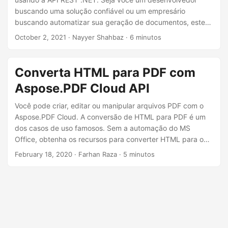
ã
buscando uma solução confiável ou um empresário
o
buscando automatizar sua geração de documentos, este
guia fornecerá os insights necessários para converter
October 2, 2021
· Nayyer Shahbaz · 6 minutos
HTML para PDF com sucesso e facilidade. Desbloqueie o
potencial de transformar seu conteúdo da web em
documentos PDF profissionais, compartilháveis e
Converta HTML para PDF com
imprimíveis.
Aspose.PDF Cloud API
Você pode criar, editar ou manipular arquivos PDF com o
Aspose.PDF Cloud. A conversão de HTML para PDF é um
dos casos de uso famosos. Sem a automação do MS
Office, obtenha os recursos para converter HTML para o
formato PDF com a API REST.
February 18, 2020
· Farhan Raza · 5 minutos