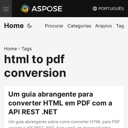
PORTUGUÊS
A
l
Home
t
Procurar
Categorias
Arquivo
Tag
e
r
Home
»
Tags
n
html to pdf
a
r
conversion
n
a
v
Um guia abrangente para
e
converter HTML em PDF com a
g
API REST .NET
a
ç
Um guia abrangente sobre como converter HTML para PDF
usando a API REST .NET. Seja você um desenvolvedor