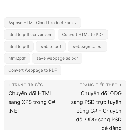
Aspose.HTML Cloud Product Family
html to pdf conversion
Convert HTML to PDF
html to pdf
web to pdf
webpage to pdf
html2pdf
save webpage as pdf
Convert Webpage to PDF
« TRANG TRƯỚC
TRANG TIẾP THEO »
Chuyển đổi HTML
Chuyển đổi ODG
sang XPS trong C#
sang PSD trực tuyến
.NET
bằng C# – Chuyển
đổi ODG sang PSD
dễ dàng