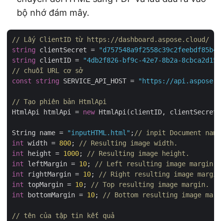
bộ nhớ đám mây.
// Lấy ClientID từ https://dashboard.aspose.cloud/
string
 clientSecret = 
"d757548a9f2558c39c2feebdf85b4c
string
 clientID = 
"4db2f826-bf9c-42e7-8b2a-8cbca2d155
// chuỗi URL cơ sở
const
string
 SERVICE_API_HOST = 
"https://api.aspose.c
// Tạo phiên bản HtmlApi
HtmlApi htmlApi = 
new
 HtmlApi(clientID, clientSecret,
String name = 
"inputHTML.html"
;
// inpit Document name
int
 width = 
800
; 
// Resulting image width.
int
 height = 
1000
; 
// Resulting image height.
int
 leftMargin = 
10
; 
// Left resulting image margin.
int
 rightMargin = 
10
; 
// Right resulting image margin
int
 topMargin = 
10
; 
// Top resulting image margin.
int
 bottomMargin = 
10
; 
// Bottom resulting image marg
// tên của tập tin kết quả