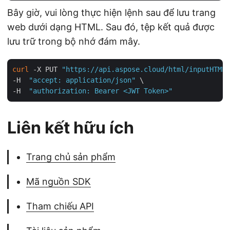
Bây giờ, vui lòng thực hiện lệnh sau để lưu trang
web dưới dạng HTML. Sau đó, tệp kết quả được
lưu trữ trong bộ nhớ đám mây.
curl
 -X PUT 
"https://api.aspose.cloud/html/inputHTML.
-H  
"accept: application/json"
 \

-H  
"authorization: Bearer <JWT Token>"
Liên kết hữu ích
Trang chủ sản phẩm
Mã nguồn SDK
Tham chiếu API