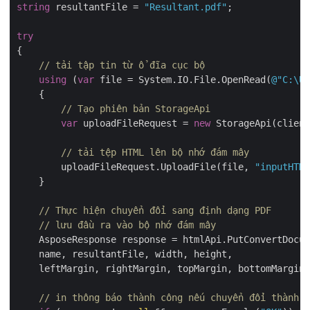
string
 resultantFile = 
"Resultant.pdf"
;

try
{

// tải tập tin từ ổ đĩa cục bộ
using
 (
var
 file = System.IO.File.OpenRead(
@"C:\Us
    {

// Tạo phiên bản StorageApi
var
 uploadFileRequest = 
new
 StorageApi(client
// tải tệp HTML lên bộ nhớ đám mây
        uploadFileRequest.UploadFile(file, 
"inputHTML
    }

// Thực hiện chuyển đổi sang định dạng PDF
// lưu đầu ra vào bộ nhớ đám mây
    AsposeResponse response = htmlApi.PutConvertDocum
    name, resultantFile, width, height,

    leftMargin, rightMargin, topMargin, bottomMargin)
// in thông báo thành công nếu chuyển đổi thành c