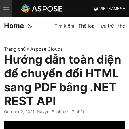
VIETNAMESE
C
h
Home
u
Tìm kiếm
Thể loại
lưu trữ
thẻ
y
ể
Trang chủ
»
Aspose.Clouds
n
Hướng dẫn toàn diện
đ
ổ
để chuyển đổi HTML
i
đ
sang PDF bằng .NET
i
REST API
ề
u
October 2, 2021
· Nayyer Shahbaz · 7 phút
h
ư