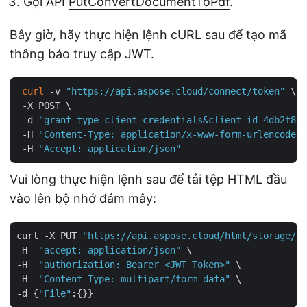
Gọi API
PutConvertDocumentToPdf
.
Bây giờ, hãy thực hiện lệnh cURL sau để tạo mã
thông báo truy cập JWT.
curl
 -v 
"https://api.aspose.cloud/connect/token"
 \

 -X POST \

 -d 
"grant_type=client_credentials&client_id=4db2f826
 -H 
"Content-Type: application/x-www-form-urlencoded"
 -H 
"Accept: application/json"
Vui lòng thực hiện lệnh sau để tải tệp HTML đầu
vào lên bộ nhớ đám mây:
curl -X PUT 
"https://api.aspose.cloud/html/storage/fi
-H  
"accept: application/json"
 \

-H  
"authorization: Bearer <JWT Token>"
 \

-H  
"Content-Type: multipart/form-data"
 \

-d {
"File"