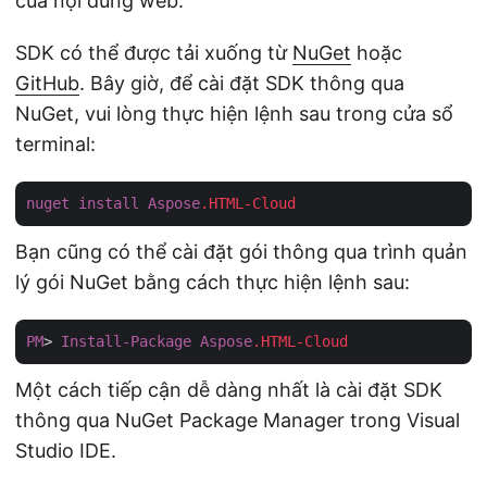
của nội dung web.
SDK có thể được tải xuống từ
NuGet
hoặc
GitHub
. Bây giờ, để cài đặt SDK thông qua
NuGet, vui lòng thực hiện lệnh sau trong cửa sổ
terminal:
nuget
install
Aspose
.HTML-Cloud
Bạn cũng có thể cài đặt gói thông qua trình quản
lý gói NuGet bằng cách thực hiện lệnh sau:
PM
> 
Install-Package
Aspose
.HTML-Cloud
Một cách tiếp cận dễ dàng nhất là cài đặt SDK
thông qua NuGet Package Manager trong Visual
Studio IDE.