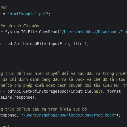
 PDF
e = 
"HtmlExample1.pdf"
;

lên bộ nhớ đám mây
 = System.IO.File.OpenRead(
"/Users/nshahbaz/Downloads/"
 
e = pdfApi.UploadFile(inputFile, file );

ng thức để thực hiện chuyển đổi và lưu đầu ra trong phiê
i đã chỉ định định dạng đầu ra là Docx và chế độ là Flow
chế độ cho phép kiểm soát cách chuyển đổi tài liệu PDF t
e = pdfApi.GetPdfInStorageToDoc(inputFile,
null
, format: 
eLine(response);

ng thức để lưu đầu ra trên ổ đĩa cục bộ
response, 
"/Users/nshahbaz/Downloads/Converted.docx"
);
