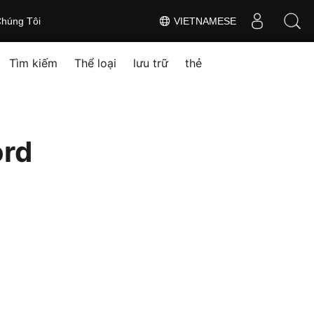
húng Tôi
VIETNAMESE
Tìm kiếm
Thể loại
lưu trữ
thẻ
ord