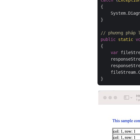
catch
 (
Exceptio
{

    System.Diag
}

// phương pháp 
public
static
v
{

var
 fileStr
    responseStr
    responseStre
    fileStream.C