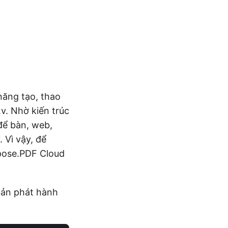
năng tạo, thao
v.v. Nhờ kiến trúc
để bàn, web,
 Vì vậy, để
pose.PDF Cloud
 bản phát hành