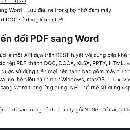
C trong C#
ang Word - Lưu đầu ra trong bộ nhớ đám mây
rd DOC sử dụng lệnh cURL
yển đổi PDF sang Word
oud
là một API dựa trên REST tuyệt vời cung cấp khả 
 các tệp PDF thành
DOC
,
DOCX
,
XLSX
,
PPTX
,
HTML
, 
 được sử dụng trên mọi nền tảng bao gồm máy tính 
g và mọi hệ điều hành như Windows, macOS, Linux, v.v.
 sang Word trong ứng dụng .NET, có thể sử dụng As
iện lệnh sau trong trình quản lý gói NuGet để cài đặt