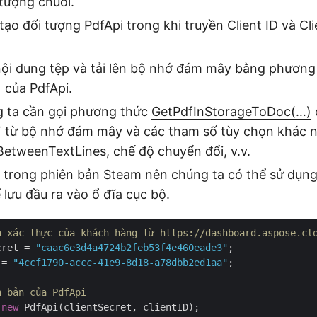
tượng chuỗi.
 tạo đối tượng
PdfApi
trong khi truyền Client ID và Cl
nội dung tệp và tải lên bộ nhớ đám mây bằng phương
)
của PdfApi.
g ta cần gọi phương thức
GetPdfInStorageToDoc(…)
F từ bộ nhớ đám mây và các tham số tùy chọn khác 
etweenTextLines, chế độ chuyển đổi, v.v.
m trong phiên bản Steam nên chúng ta có thể sử dụn
 lưu đầu ra vào ổ đĩa cục bộ.
n xác thực của khách hàng từ https://dashboard.aspose.cl
cret = 
"caac6e3d4a4724b2feb53f4e460eade3"
 = 
"4ccf1790-accc-41e9-8d18-a78dbb2ed1aa"
;

n bản của PdfApi
 
new
 PdfApi(clientSecret, clientID);
