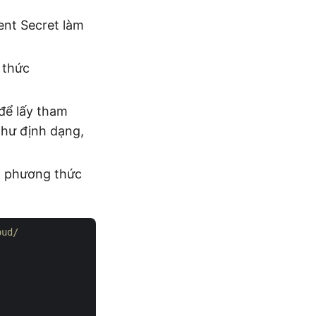
ient Secret làm
 thức
để lấy tham
như định dạng,
g phương thức
oud/