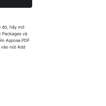
o đó, hãy mở
c Packages và
iếm Aspose.PDF
p vào nút Add