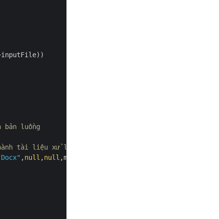
+inputFile))

n bản luồng
 
hành tài liệu xử lý văn bản.
"Docx"
,
null
,
null
,maxDistanceBetweenTextLines: 
2
,mode: 
"F