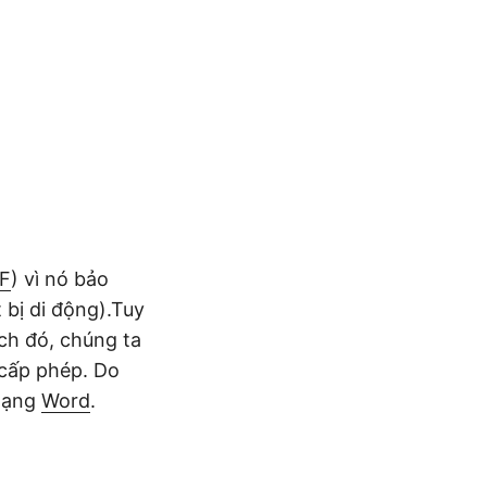
F
) vì nó bảo
 bị di động).Tuy
ích đó, chúng ta
 cấp phép. Do
 dạng
Word
.