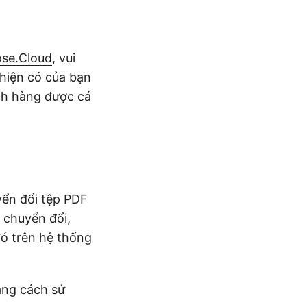
ose.Cloud
, vui
 hiện có của bạn
ch hàng được cá
yển đổi tệp PDF
 chuyển đổi,
đó trên hệ thống
bằng cách sử