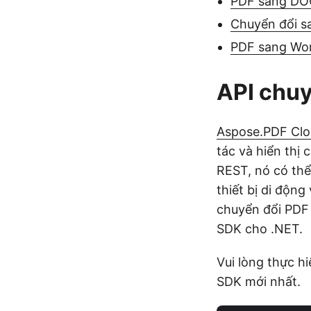
PDF sang DO
Chuyển đổi s
PDF sang Wo
API chu
Aspose.PDF Cl
tác và hiển thị
REST, nó có thể
thiết bị di độn
chuyển đổi PDF
SDK cho .NET.
Vui lòng thực h
SDK mới nhất.