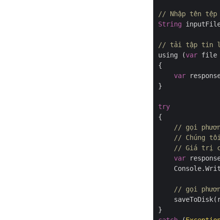
// Nhập tên tệp
String
 inputFil
// tải tập tin 
using (
var
 file
{

var
 respons
}

try
{

// gọi phươ
// Chúng tô
// Giá trị 
var
 respons
    Console.Writ
// gọi phươ
    saveToDisk(