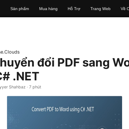
Sản phẩm
Mua hàng
Hỗ Trợ
Trang Web
Về C
e.Clouds
huyển đổi PDF sang W
C# .NET
yyer Shahbaz · 7 phút