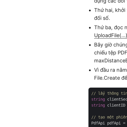
dụng các đối 
Thứ hai, khởi
đối số.
Thứ ba, đọc 
UploadFile(…
Bây giờ chún
chiếu tệp PD
maxDistanceB
Vì đầu ra nằ
File.Create để
// lấy thông ti
string
 clientSe
string
 clientID
// tạo một phiê
PdfApi pdfApi =