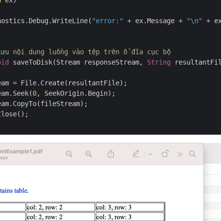
n
 ex)

nostics.Debug.WriteLine(
"error:"
 + ex.Message + 
"\n"
 + ex
lưu nội dung luồng vào tệp trên ổ đĩa cục bộ
oid
 saveToDisk(Stream responseStream, 
String
 resultantFil
eam = File.Create(resultantFile);

eam.Seek(
0
, SeekOrigin.Begin);

am.CopyTo(fileStream);

lose();
