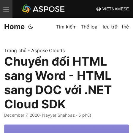
VIETNAMESE
C
h
Home
u
Tìm kiếm
Thể loại
lưu trữ
thẻ
y
ể
Trang chủ
»
Aspose.Clouds
n
Chuyển đổi HTML
đ
ổ
sang Word - HTML
i
đ
sang DOC với .NET
i
Cloud SDK
ề
u
December 7, 2020
· Nayyer Shahbaz · 5 phút
h
ư