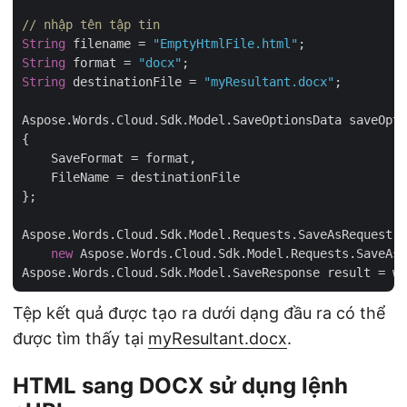
// nhập tên tập tin
String
 filename = 
"EmptyHtmlFile.html"
String
 format = 
"docx"
String
 destinationFile = 
"myResultant.docx"
;

Aspose.Words.Cloud.Sdk.Model.SaveOptionsData saveOpti
{

    SaveFormat = format,

    FileName = destinationFile

};

Aspose.Words.Cloud.Sdk.Model.Requests.SaveAsRequest r
new
 Aspose.Words.Cloud.Sdk.Model.Requests.SaveAsR
Tệp kết quả được tạo ra dưới dạng đầu ra có thể
được tìm thấy tại
myResultant.docx
.
HTML sang DOCX sử dụng lệnh