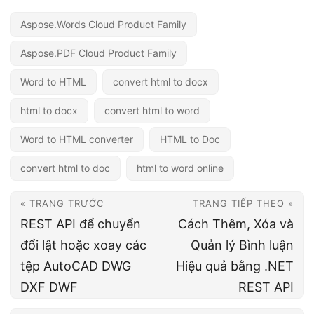
Aspose.Words Cloud Product Family
Aspose.PDF Cloud Product Family
Word to HTML
convert html to docx
html to docx
convert html to word
Word to HTML converter
HTML to Doc
convert html to doc
html to word online
« TRANG TRƯỚC
TRANG TIẾP THEO »
REST API để chuyển
Cách Thêm, Xóa và
đổi lật hoặc xoay các
Quản lý Bình luận
tệp AutoCAD DWG
Hiệu quả bằng .NET
DXF DWF
REST API