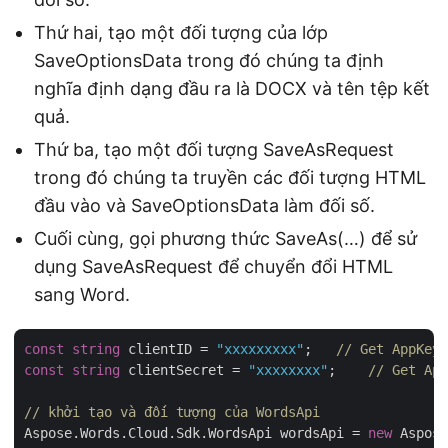
Thứ hai, tạo một đối tượng của lớp
SaveOptionsData trong đó chúng ta định
nghĩa định dạng đầu ra là DOCX và tên tệp kết
quả.
Thứ ba, tạo một đối tượng SaveAsRequest
trong đó chúng ta truyền các đối tượng HTML
đầu vào và SaveOptionsData làm đối số.
Cuối cùng, gọi phương thức SaveAs(…) để sử
dụng SaveAsRequest để chuyển đổi HTML
sang Word.
const
string
 clientID = 
"xxxxxxxxx"
;   
// Get AppKey 
const
string
 clientSecret = 
"xxxxxxxx"
;    
// Get App
// khởi tạo và đối tượng của WordsApi
Aspose.Words.Cloud.Sdk.WordsApi wordsApi = 
new
 Aspose