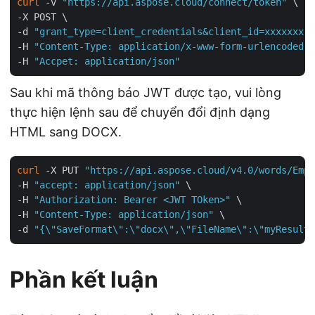
curl
 -v 
"https://api.aspose.cloud/connect/token"
 \

-X POST \

-d 
"grant_type=client_credentials&client_id=xxxxxxx-1
-H 
"Content-Type: application/x-www-form-urlencoded"
 
-H 
"Accpet: application/json"
Sau khi mã thông báo JWT được tạo, vui lòng
thực hiện lệnh sau để chuyển đổi định dạng
HTML sang DOCX.
curl
 -X PUT 
"https://api.aspose.cloud/v4.0/words/Empt
-H 
"accept: application/json"
 \

-H 
"Authorization: Bearer <JWT TOken>"
 \

-H 
"Content-Type: application/json"
 \

-d 
"{\"SaveFormat\":\"docx\",\"FileName\":\"myResulta
Phần kết luận