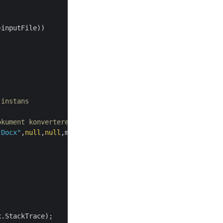
+inputFile))

-instans
okument konverteres til et tekstbehandlingsdokument.
"Docx"
,
null
,
null
,maxDistanceBetweenTextLines: 
2
,mode: 
"F
.StackTrace);
