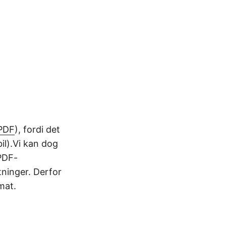
PDF
), fordi det
il).Vi kan dog
 PDF-
tninger. Derfor
mat.