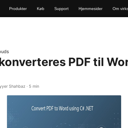
Produkter
Køb
Support
Hjemmesider
Om virk
ouds
konverteres PDF til Wor
yyer Shahbaz · 5 min