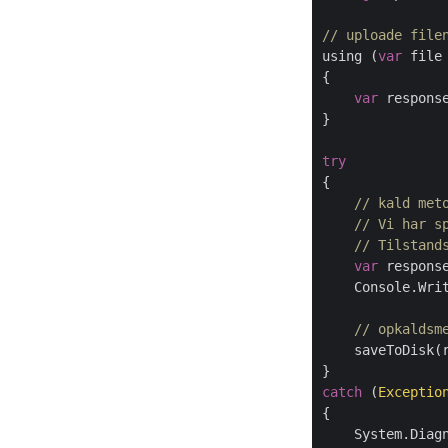
// uploade file
using (
var
 file
{

var
 respons
}

try
{

// kald met
// Vi har s
// Tilstand
var
 respons
    Console.Writ
// opkaldsm
    saveToDisk(
catch
 (
Exceptio
{

    System.Diag