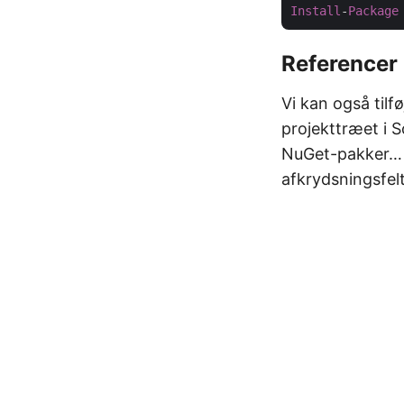
Install
-
Package
Referencer 
Vi kan også tilf
projekttræet i 
NuGet-pakker… i
afkrydsningsfel