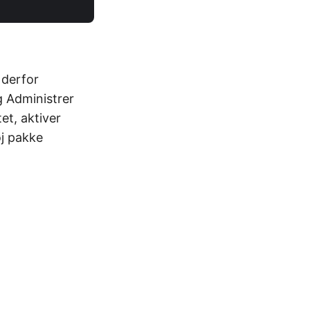
 derfor
g Administrer
t, aktiver
øj pakke