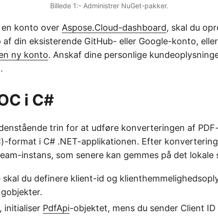
Billede 1:- Administrer NuGet-pakker.
r en konto over
Aspose.Cloud-dashboard
, skal du opr
af din eksisterende GitHub- eller Google-konto, eller
en ny konto
. Anskaf dine personlige kundeoplysning
.
DOC i C#
denstående trin for at udføre konverteringen af PDF-f
-format i C# .NET-applikationen. Efter konverteri
steam-instans, som senere kan gemmes på det lokale
e skal du definere klient-id og klienthemmelighedsopl
ngobjekter.
 initialiser
PdfApi
-objektet, mens du sender Client ID