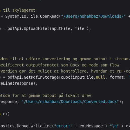
n til skylageret
 = System.IO.File.OpenRead(
"/Users/nshahbaz/Downloads/"
 
e = pdfApi.UploadFile(inputFile, file );

oden til at udføre konvertering og gemme output i stream
pecificeret outputformatet som Docx og mode som Flow 
sværdien gør det muligt at kontrollere, hvordan et PDF-d
e = pdfApi.GetPdfInStorageToDoc(inputFile,
null
, format: 
eLine(response);

etode for at gemme output på lokalt drev
response, 
"/Users/nshahbaz/Downloads/Converted.docx"
);

n
 ex)

nostics.Debug.WriteLine(
"error:"
 + ex.Message + 
"\n"
 + ex