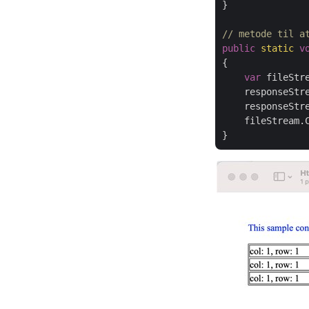
}

// metode til a
public
static
v
{

var
 fileStr
    responseStr
    responseStre
    fileStream.C