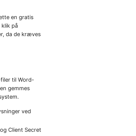
ette en gratis
 klik på
er, da de kræves
iler til Word-
ngen gemmes
 system.
ysninger ved
 og Client Secret