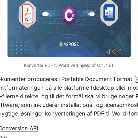
Konverter PDF til Word ved hjælp af C# .NET
dokumenter produceres i Portable Document Format (
tformateringen på alle platforme (desktop eller mob
ilerne direkte, og til det formål skal vi bruge noget
ftware, som inkluderer installations- og licensomkos
dygtige løsninger konverteringen af PDF til
Word
-for
Conversion API