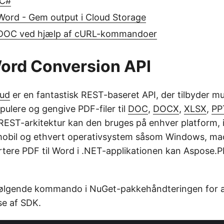
 C#
 Word - Gem output i Cloud Storage
 DOC ved hjælp af cURL-kommandoer
Word Conversion API
oud
er en fantastisk REST-baseret API, der tilbyder m
pulere og gengive PDF-filer til
DOC
,
DOCX
,
XLSX
,
PP
 REST-arkitektur kan den bruges på enhver platform, 
mobil og ethvert operativsystem såsom Windows, mac
rtere PDF til Word i .NET-applikationen kan Aspose.P
følgende kommando i NuGet-pakkehåndteringen for at
se af SDK.