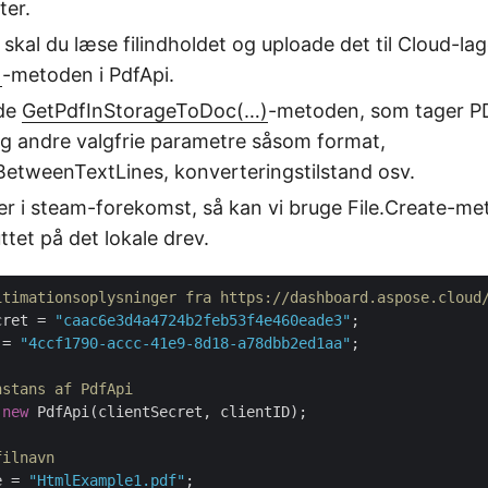
er.
 skal du læse filindholdet og uploade det til Cloud-la
)
-metoden i PdfApi.
lde
GetPdfInStorageToDoc(…)
-metoden, som tager PD
og andre valgfrie parametre såsom format,
etweenTextLines, konverteringstilstand osv.
er i steam-forekomst, så kan vi bruge File.Create-met
et på det lokale drev.
itimationsoplysninger fra https://dashboard.aspose.cloud
cret = 
"caac6e3d4a4724b2feb53f4e460eade3"
 = 
"4ccf1790-accc-41e9-8d18-a78dbb2ed1aa"
;

nstans af PdfApi
 
new
 PdfApi(clientSecret, clientID);

filnavn
e = 
"HtmlExample1.pdf"
;
