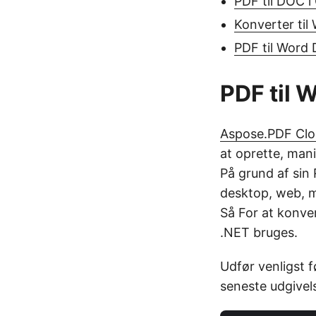
PDF til DOC i
Konverter til
PDF til Word
PDF til 
Aspose.PDF Cl
at oprette, mani
På grund af sin
desktop, web, 
Så For at konve
.NET bruges.
Udfør venligst 
seneste udgivel