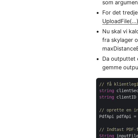
som argument
For det tredje
UploadFile(…
Nu skal vi ka
fra skylager 
maxDistanceB
Da outputtet 
gemme outputt
// få klientleg
string
 clientSe
string
 clientID
// oprette en i
PdfApi pdfApi =
// Indtast PDF-
String
 inputFil