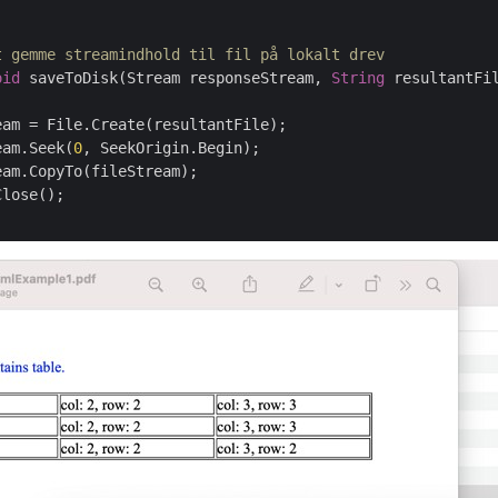
t gemme streamindhold til fil på lokalt drev
oid
 saveToDisk(Stream responseStream, 
String
 resultantFil
eam = File.Create(resultantFile);

eam.Seek(
0
, SeekOrigin.Begin);

am.CopyTo(fileStream);

lose();
