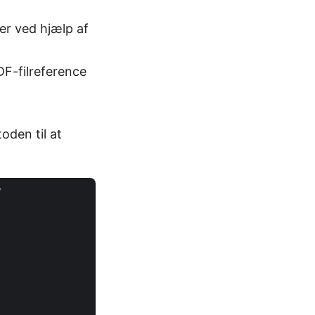
ger ved hjælp af
F-filreference
oden til at
/