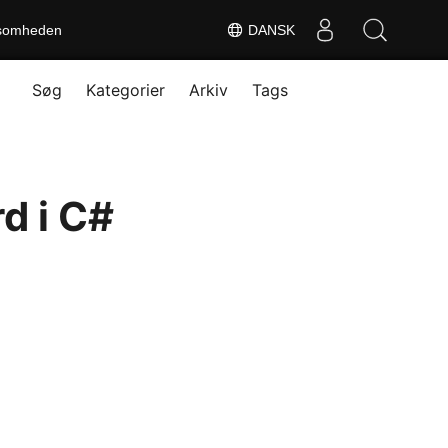
somheden
DANSK
Søg
Kategorier
Arkiv
Tags
d i C#