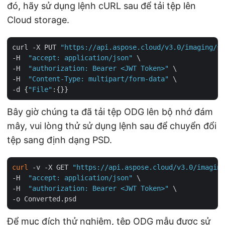
đó, hãy sử dụng lệnh cURL sau để tải tệp lên
Cloud storage.
curl -X PUT 
"https://api.aspose.cloud/v3.0/imaging/st
-H  
"accept: application/json"
 \

-H  
"authorization: Bearer <JWT Token>"
 \

-H  
"Content-Type: multipart/form-data"
 \

-d {
"File"
Bây giờ chúng ta đã tải tệp ODG lên bộ nhớ đám
mây, vui lòng thử sử dụng lệnh sau để chuyển đổi
tệp sang định dạng PSD.
curl
 -v -X GET 
"https://api.aspose.cloud/v3.0/imaging
-H  
"accept: application/json"
 \

-H  
"authorization: Bearer <JWT Token>"
 \

Để mục đích thử nghiệm, tệp ODG mẫu được sử