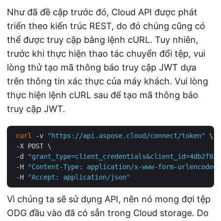
Như đã đề cập trước đó, Cloud API được phát
triển theo kiến trúc REST, do đó chúng cũng có
thể được truy cập bằng lệnh cURL. Tuy nhiên,
trước khi thực hiện thao tác chuyển đổi tệp, vui
lòng thử tạo mã thông báo truy cập JWT dựa
trên thông tin xác thực của máy khách. Vui lòng
thực hiện lệnh cURL sau để tạo mã thông báo
truy cập JWT.
curl
 -v 
"https://api.aspose.cloud/connect/token"
 \

 -X POST \

 -d 
"grant_type=client_credentials&client_id=4db2f826
 -H 
"Content-Type: application/x-www-form-urlencoded"
 -H 
"Accept: application/json"
Vì chúng ta sẽ sử dụng API, nên nó mong đợi tệp
ODG đầu vào đã có sẵn trong Cloud storage. Do