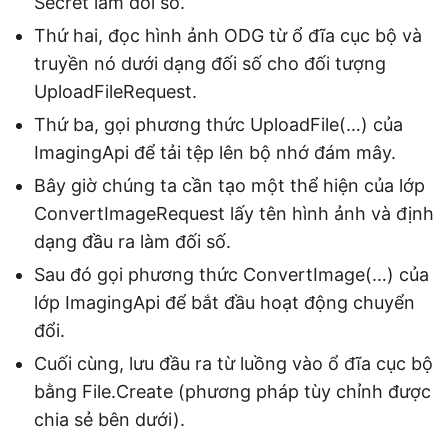
Secret làm đối số.
Thứ hai, đọc hình ảnh ODG từ ổ đĩa cục bộ và
truyền nó dưới dạng đối số cho đối tượng
UploadFileRequest.
Thứ ba, gọi phương thức UploadFile(…) của
ImagingApi để tải tệp lên bộ nhớ đám mây.
Bây giờ chúng ta cần tạo một thể hiện của lớp
ConvertImageRequest lấy tên hình ảnh và định
dạng đầu ra làm đối số.
Sau đó gọi phương thức ConvertImage(…) của
lớp ImagingApi để bắt đầu hoạt động chuyển
đổi.
Cuối cùng, lưu đầu ra từ luồng vào ổ đĩa cục bộ
bằng File.Create (phương pháp tùy chỉnh được
chia sẻ bên dưới).