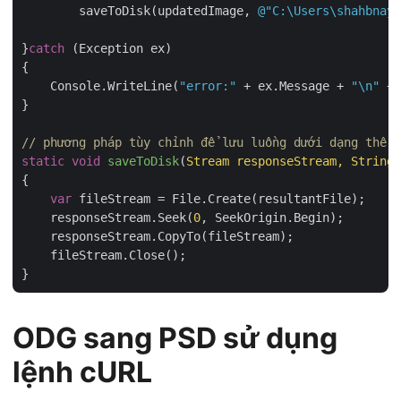
        saveToDisk(updatedImage, 
@"C:\Users\shahbnay\
}
catch
 (Exception ex)

{

    Console.WriteLine(
"error:"
 + ex.Message + 
"\n"
 + 
}

// phương pháp tùy chỉnh để lưu luồng dưới dạng thể h
static
void
saveToDisk
(
Stream responseStream, String 
{

var
 fileStream = File.Create(resultantFile);

    responseStream.Seek(
0
, SeekOrigin.Begin);

    responseStream.CopyTo(fileStream);

    fileStream.Close();

ODG sang PSD sử dụng
lệnh cURL