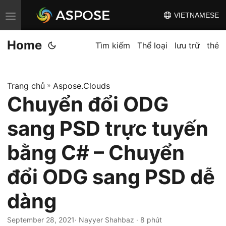
VIETNAMESE
C
h
Home
u
Tìm kiếm
Thể loại
lưu trữ
thẻ
y
ể
Trang chủ
»
Aspose.Clouds
n
Chuyển đổi ODG
đ
ổ
sang PSD trực tuyến
i
đ
bằng C# – Chuyển
i
đổi ODG sang PSD dễ
ề
u
dàng
h
ư
September 28, 2021
· Nayyer Shahbaz · 8 phút