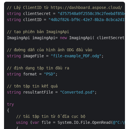
// Lấy ClientID từ https://dashboard.aspose.cloud/
string
 clientSecret = 
"d757548a9f2558c39c2feebdf85b4c
string
 clientID = 
"4db2f826-bf9c-42e7-8b2a-8cbca2d155
// tạo phiên bản ImagingApi
ImagingApi imagingApi= 
new
 ImagingApi( clientSecret,c
// đường dẫn của hình ảnh ODG đầu vào
string
 imageFile = 
"file-example_PDF.odg"
;

// định dạng tập tin đầu ra
string
 format = 
"PSD"
;

// tên tập tin kết quả
string
 resultantFile = 
"Converted.psd"
;

try
{

// tải tập tin từ ổ đĩa cục bộ
using
 (
var
 file = System.IO.File.OpenRead(
@"C:\Us
    {
