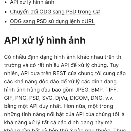
API xử lý hình ảnh
Chuyển đổi ODG sang PSD trong C#
ODG sang PSD sử dụng lệnh cURL
API xử lý hình ảnh
Có nhiều định dạng hình ảnh khác nhau trên thị
trường và có rất nhiều API để xử lý chúng. Tuy
nhiên, API dựa trên REST của chúng tôi cung cấp
các khả năng độc đáo để xử lý các định dạng
hình ảnh hàng đầu bao gồm
JPEG
,
BMP
,
TIFF
,
GIF
,
PNG
,
PSD
,
SVG
,
DjVu
,
DICOM
,
DNG
, v.v.
bằng một API duy nhất. Hơn nữa, một trong
những tính năng nổi bật của API của chúng tôi là
khả năng xử lý tất cả các định dạng này mà
không cần bất kỳ bên thứ 3 nào phụ thuộc. Thực