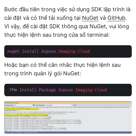
Bước đầu tiên trong việc sử dụng SDK lập trình là
cài đặt và có thể tải xuống tại
NuGet
và
GitHub
.
Vì vậy, để cài đặt SDK thông qua NuGet, vui lòng
thực hiện lệnh sau trong cửa sổ terminal:
nuget
install
Aspose
.Imaging-Cloud
Hoặc bạn có thể cân nhắc thực hiện lệnh sau
trong trình quản lý gói NuGet:
PM
> 
Install-Package
Aspose
.Imaging-Cloud