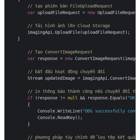
// tạo phiên bản FileUploadRequest
var
 uploadFileRequest = 
new
 UploadFileRequest
// Tải hình ảnh lên Cloud Storage
        imagingApi.UploadFile(uploadFileRequest);

    }

// Tạo ConvertImageRequest
var
 response = 
new
 ConvertImageRequest(imageF
// bắt đầu hoạt động chuyển đổi
        Stream updatedImage = imagingApi.ConvertImage
// in thông báo thành công nếu chuyển đổi thà
if
 (response != 
null
 && response.Equals(
"OK"
)
        {

            Console.WriteLine(
"ODG successfully conve
            Console.ReadKey();

        }

// phương pháp tùy chỉnh để lưu tệp kết quả t