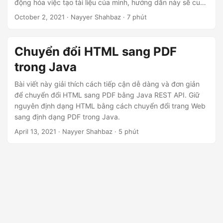
động hóa việc tạo tài liệu của mình, hướng dẫn này sẽ cung
cấp cho bạn những hiểu biết cần thiết để chuyển đổi HTML
October 2, 2021
· Nayyer Shahbaz · 7 phút
sang PDF thành công một cách dễ dàng. Mở khóa tiềm
năng chuyển đổi nội dung web của bạn thành tài liệu PDF
chuyên nghiệp, có thể chia sẻ và có thể in.
Chuyển đổi HTML sang PDF
trong Java
Bài viết này giải thích cách tiếp cận dễ dàng và đơn giản
để chuyển đổi HTML sang PDF bằng Java REST API. Giữ
nguyên định dạng HTML bằng cách chuyển đổi trang Web
sang định dạng PDF trong Java.
April 13, 2021
· Nayyer Shahbaz · 5 phút