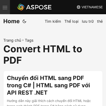
VIETNAMESE
C
h
Home
u
Tìm kiếm
Thể loại
lưu trữ
thẻ
y
ể
Trang chủ
»
Tags
n
Convert HTML to
đ
ổ
PDF
i
đ
i
Chuyển đổi HTML sang PDF
ề
trong C# | HTML sang PDF với
u
API REST .NET
h
ư
Hướng dẫn này giải thích cách chuyển đổi HTML hoặc
trang web thành PDF trong C# bằng cách sử dụng