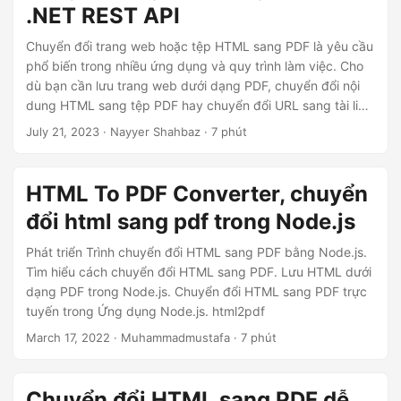
.NET REST API
Chuyển đổi trang web hoặc tệp HTML sang PDF là yêu cầu
phổ biến trong nhiều ứng dụng và quy trình làm việc. Cho
dù bạn cần lưu trang web dưới dạng PDF, chuyển đổi nội
dung HTML sang tệp PDF hay chuyển đổi URL sang tài liệu
PDF, Aspose.PDF Cloud SDK cung cấp giải pháp liền mạch
July 21, 2023
· Nayyer Shahbaz · 7 phút
và hiệu quả. Trong bài viết này, chúng ta sẽ khám phá
cách bạn có thể dễ dàng thực hiện chuyển đổi HTML sang
PDF bằng .NET REST API.
HTML To PDF Converter, chuyển
đổi html sang pdf trong Node.js
Phát triển Trình chuyển đổi HTML sang PDF bằng Node.js.
Tìm hiểu cách chuyển đổi HTML sang PDF. Lưu HTML dưới
dạng PDF trong Node.js. Chuyển đổi HTML sang PDF trực
tuyến trong Ứng dụng Node.js. html2pdf
March 17, 2022
· Muhammadmustafa · 7 phút
Chuyển đổi HTML sang PDF dễ