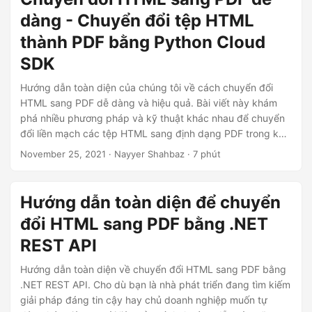
dàng - Chuyển đổi tệp HTML
thành PDF bằng Python Cloud
SDK
Hướng dẫn toàn diện của chúng tôi về cách chuyển đổi
HTML sang PDF dễ dàng và hiệu quả. Bài viết này khám
phá nhiều phương pháp và kỹ thuật khác nhau để chuyển
đổi liền mạch các tệp HTML sang định dạng PDF trong khi
vẫn giữ nguyên nội dung web gốc. Cho dù bạn muốn chia
November 25, 2021
· Nayyer Shahbaz · 7 phút
sẻ nội dung ở định dạng có thể in hay lưu trữ dữ liệu web,
việc thành thạo chuyển đổi ‘htmltopdf’ là một kỹ năng có
giá trị. Chúng tôi sẽ hướng dẫn bạn các bước và phương
Hướng dẫn toàn diện để chuyển
pháp hay nhất để đảm bảo quá trình chuyển đổi suôn sẻ từ
đổi HTML sang PDF bằng .NET
định dạng HTML sang PDF, giúp nội dung của bạn có thể
truy cập và di động chỉ bằng vài cú nhấp chuột.
REST API
Hướng dẫn toàn diện về chuyển đổi HTML sang PDF bằng
.NET REST API. Cho dù bạn là nhà phát triển đang tìm kiếm
giải pháp đáng tin cậy hay chủ doanh nghiệp muốn tự