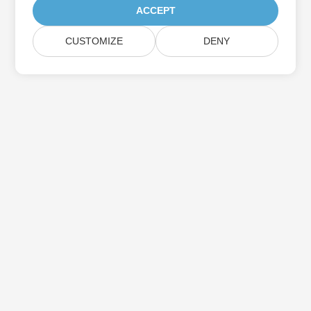
ACCEPT
CUSTOMIZE
DENY
Trang Chủ
Các Sản Phẩm
Bản Phát Hành Mới
Giá Cả