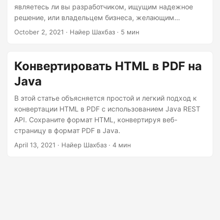
являетесь ли вы разработчиком, ищущим надежное
решение, или владельцем бизнеса, желающим
автоматизировать создание документов, это
October 2, 2021
· Найер Шахбаз · 5 мин
руководство предоставит вам необходимые сведения
для успешного конвертирования HTML в PDF с
легкостью. Раскройте потенциал преобразования
Конвертировать HTML в PDF на
вашего веб-контента в профессиональные,
Java
общедоступные и пригодные для печати PDF-
документы.
В этой статье объясняется простой и легкий подход к
конвертации HTML в PDF с использованием Java REST
API. Сохраните формат HTML, конвертируя веб-
страницу в формат PDF в Java.
April 13, 2021
· Найер Шахбаз · 4 мин