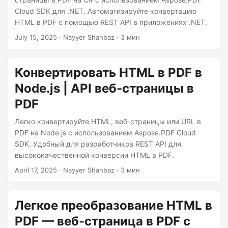
г
Cloud SDK для .NET. Автоматизируйте конвертацию
а
HTML в PDF с помощью REST API в приложениях .NET.
ц
July 15, 2025
· Nayyer Shahbaz · 3 мин
и
ю
Конвертировать HTML в PDF в
Node.js | API веб-страницы в
PDF
Легко конвертируйте HTML, веб-страницы или URL в
PDF на Node.js с использованием Aspose.PDF Cloud
SDK. Удобный для разработчиков REST API для
высококачественной конверсии HTML в PDF.
April 17, 2025
· Nayyer Shahbaz · 3 мин
Легкое преобразование HTML в
PDF — веб-страница в PDF с