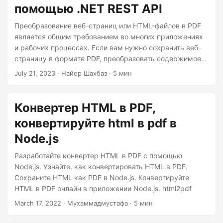
помощью .NET REST API
Преобразование веб-страниц или HTML-файлов в PDF
является общим требованием во многих приложениях
и рабочих процессах. Если вам нужно сохранить веб-
страницу в формате PDF, преобразовать содержимое
HTML в файл PDF или преобразовать URL-адреса в
July 21, 2023
· Найер Шахбаз · 5 мин
документы PDF, Aspose.PDF Cloud SDK предоставляет
простое и эффективное решение. В этой статье мы
рассмотрим, как можно легко выполнить
Конвертер HTML в PDF,
преобразование HTML в PDF с помощью .NET REST API.
конвертируйте html в pdf в
Node.js
Разработайте конвертер HTML в PDF с помощью
Node.js. Узнайте, как конвертировать HTML в PDF.
Сохраните HTML как PDF в Node.js. Конвертируйте
HTML в PDF онлайн в приложении Node.js. html2pdf
March 17, 2022
· Мухаммадмустафа · 5 мин