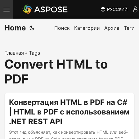
РУССКИЙ
П
е
Home
р
Поиск
Категории
Архив
Теги
е
к
Главная
»
Tags
л
Convert HTML to
ю
ч
PDF
и
т
ь
Конвертация HTML в PDF на C#
н
| HTML в PDF с использованием
а
.NET REST API
в
и
Этот гид объясняет, как конвертировать HTML или веб-
страницы в PDF на C# с использованием Aspose.PDF