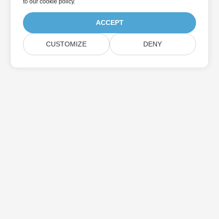
to
our cookie policy
.
ACCEPT
CUSTOMIZE
DENY
Дом
Товары
Новые Релизы