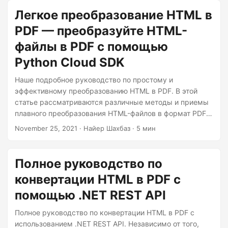
Легкое преобразование HTML в
PDF — преобразуйте HTML-
файлы в PDF с помощью
Python Cloud SDK
Наше подробное руководство по простому и
эффективному преобразованию HTML в PDF. В этой
статье рассматриваются различные методы и приемы
плавного преобразования HTML-файлов в формат PDF с
сохранением исходного веб-контента. Если вы хотите
November 25, 2021
· Найер Шахбаз · 5 мин
поделиться контентом в формате для печати или
архивировать веб-данные, освоение преобразования
«htmltopdf» является ценным навыком. Мы покажем
Полное руководство по
вам шаги и рекомендации, которые помогут обеспечить
конвертации HTML в PDF с
плавный переход от формата HTML к PDF, сделав ваш
контент доступным и переносимым всего за несколько
помощью .NET REST API
кликов.
Полное руководство по конвертации HTML в PDF с
использованием .NET REST API. Независимо от того,