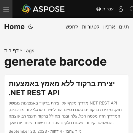
עִברִית
T
o
Home
תגים
ארכיון
קטגוריות
לחפש
g
g
l
Tags
»
דף בית
e
generate barcode
n
a
v
יצירת ברקוד ללא מאמץ באמצעות
i
.NET REST API
g
a
מדריך מקיף על יצירת ברקוד באמצעות ממשק NET REST API
חזק. מיצירת ברקודים סטנדרטיים ועד ליצירת סרגלי קוד מורכבים,
t
המדריך הזה מכסה הכל. גלה ובנה מחולל ברקוד חינמי רב עוצמה
i
המאפשר קידוד ופענוח חלקים עבור הדרישות הייחודיות שלך.
o
· ניייר שהבז · 4 דקות
September 23, 2023