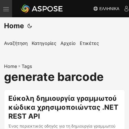
ΕΛΛΗΝΙΚΆ
Ε
ν
Home
α
λ
λ
Αναζήτηση
Κατηγορίες
Αρχείο
Ετικέτες
α
γ
Home
ή
»
Tags
generate barcode
π
λ
ο
Εύκολη δημιουργία γραμμωτού
ή
κώδικα χρησιμοποιώντας .NET
γ
η
REST API
σ
Ένας περιεκτικός οδηγός για τη δημιουργία γραμμωτού