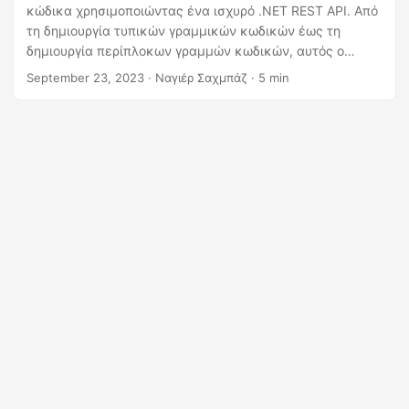
η
κώδικα χρησιμοποιώντας ένα ισχυρό .NET REST API. Από
ς
τη δημιουργία τυπικών γραμμικών κωδικών έως τη
δημιουργία περίπλοκων γραμμών κωδικών, αυτός ο
οδηγός τα καλύπτει όλα. Ανακαλύψτε και δημιουργήστε
September 23, 2023
· Ναγιέρ Σαχμπάζ · 5 min
μια ισχυρή δωρεάν γεννήτρια γραμμωτού κώδικα που
επιτρέπει την απρόσκοπτη κωδικοποίηση και
αποκωδικοποίηση για τις μοναδικές σας απαιτήσεις.