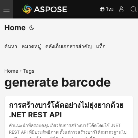
ไทย
T
o
Home
g
g
l
ค้นหา
หมวดหมู่
คลังเก็บเอกสารสำคัญ
แท็ก
e
n
Home
a
»
Tags
generate barcode
v
i
g
การสร้างบาร์โค้ดอย่างไม่ยุ่งยากด้วย
a
.NET REST API
t
i
คำแนะนำที่ครอบคลุมเกี่ยวกับการสร้างบาร์โค้ดโดยใช้ .NET
o
REST API ที่มีประสิทธิภาพ ตั้งแต่การสร้างบาร์โค้ดมาตรฐานไป