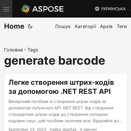
УКРАЇНСЬКА
T
o
Home
g
Пошук
Категорії
Архів
Теги
g
l
Головна
»
Tags
e
generate barcode
n
a
v
Легке створення штрих-кодів
i
за допомогою .NET REST API
g
a
Вичерпний посібник із створення штрих-кодів за
t
допомогою потужного API .NET REST. Від створення
стандартних штрих-кодів до створення складних
i
кодових смуг, цей посібник охоплює все. Відкрийте для
o
себе та створіть потужний безкоштовний генератор
September 23, 2023
· Найєр Шахбаз · 4 хвилин