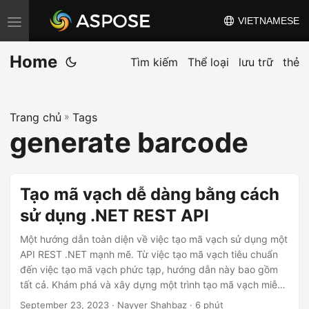
VIETNAMESE
C
h
Home
u
Tìm kiếm
Thể loại
lưu trữ
thẻ
y
ể
Trang chủ
»
Tags
n
generate barcode
đ
ổ
i
Tạo mã vạch dễ dàng bằng cách
đ
sử dụng .NET REST API
i
ề
Một hướng dẫn toàn diện về việc tạo mã vạch sử dụng một
u
API REST .NET mạnh mẽ. Từ việc tạo mã vạch tiêu chuẩn
đến việc tạo mã vạch phức tạp, hướng dẫn này bao gồm
h
tất cả. Khám phá và xây dựng một trình tạo mã vạch miễn
ư
phí mạnh mẽ cho phép mã hóa và giải mã liền mạch cho
September 23, 2023
· Nayyer Shahbaz · 6 phút