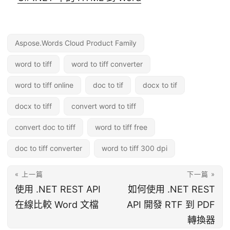
Aspose.Words Cloud Product Family
word to tiff
word to tiff converter
word to tiff online
doc to tif
docx to tif
docx to tiff
convert word to tiff
convert doc to tiff
word to tiff free
doc to tiff converter
word to tiff 300 dpi
« 上一篇
下一篇 »
使用 .NET REST API
如何使用 .NET REST
在線比較 Word 文檔
API 開發 RTF 到 PDF
轉換器