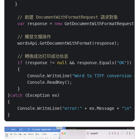
   }

// 創建 DocumentWithFormatRequest 請求對象
var
 response = 
new
 GetDocumentWithFormatRequest(
"
// 觸發文檔操作
    wordsApi.GetDocumentWithFormat(response);

// 轉換成功打印成功信息
if
 (response != 
null
 && response.Equals(
"OK"
))

    {

        Console.WriteLine(
"Word to TIFF conversion co
        Console.ReadKey();

    }

}
catch
 (Exception ex)

{

    Console.WriteLine(
"error:"
 + ex.Message + 
"\n"
 + 