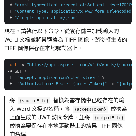
-d 
"grant_type=client_credentials&client_id=ee170169-
-H 
"Content-Type: application/x-www-form-urlencoded"
 
-H 
"Accept: application/json"
現在，請執行以下命令，從雲存儲中加載輸入的
Word 文檔並將其轉換為 TIFF 圖像。然後將生成的
TIFF 圖像保存在本地驅動器上。
curl
 -v 
"https://api.aspose.cloud/v4.0/words/{sourceF
-X GET \

-H  
"accept: application/octet-stream"
 \

-H  
"Authorization: Bearer {accessToken}"
 -o 
"{output
將
替換為雲存儲中已經存在的輸
{sourceFile}
入 Word 文檔的名稱，將
替換為
{accessToken}
上面生成的 JWT 訪問令牌，並將
{outputFile}
替換為要保存在本地驅動器上的結果 TIFF 圖像
的名稱.