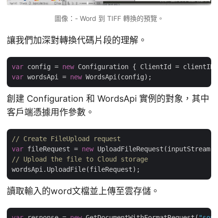
圖像：- Word 到 TIFF 轉換的預覽。
讓我們加深對轉換代碼片段的理解。
var
 config = 
new
var
 wordsApi = 
new
創建 Configuration 和 WordsApi 實例的對象，其中
客戶端憑據用作參數。
// Create FileUpload request
var
 fileRequest = 
new
 UploadFileRequest(inputStream,
"
// Upload the file to Cloud storage
讀取輸入的word文檔並上傳至雲存儲。
var
 response = 
new
 GetDocumentWithFormatRequest(
"sour