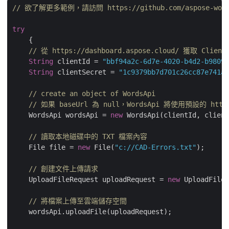
// 欲了解更多範例，請訪問 https://github.com/aspose-words-
try
    {

// 從 https://dashboard.aspose.cloud/ 獲取 Client
String
 clientId = 
"bbf94a2c-6d7e-4020-b4d2-b98097
String
 clientSecret = 
"1c9379bb7d701c26cc87e741a2
// create an object of WordsApi
// 如果 baseUrl 為 null，WordsApi 將使用預設的 https:
    WordsApi wordsApi = 
new
 WordsApi(clientId, client
// 讀取本地磁碟中的 TXT 檔案內容
    File file = 
new
 File(
"c://CAD-Errors.txt"
);

// 創建文件上傳請求
    UploadFileRequest uploadRequest = 
new
 UploadFileR
// 將檔案上傳至雲端儲存空間
    wordsApi.uploadFile(uploadRequest);
