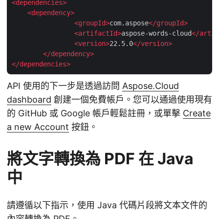
<
dependencies
>
<
dependency
>
<
groupId
>
com.aspose
</
groupId
>
<
artifactId
>
aspose-words-cloud
</
artif
<
version
>
22.5.0
</
version
>
</
dependency
>
</
dependencies
>
API 使用的下一步是透過訪問
Aspose.Cloud
dashboard
創建一個免費帳戶。您可以通過使用現有
的 GitHub 或 Google 帳戶輕鬆註冊，或單擊
Create
a new Account
按鈕。
將文字轉換為 PDF 在 Java
中
請遵循以下指示，使用 Java 代碼片段將文本文件的
內容轉換為 PDF。