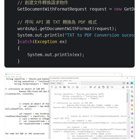
// 創建文件轉換請求物件
    GetDocumentWithFormatRequest request = 
new
 GetDoc
// 呼叫 API 將 TXT 轉換為 PDF 格式
    wordsApi.getDocumentWithFormat(request);

    System.out.println(
"TXT to PDF Conversion sucessf
    }
catch
(
Exception
 ex)

    {

        System.out.println(ex);
