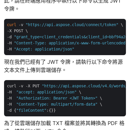
此，請在終端應用程序中執行以下命令以生成 JWT
令牌。
curl
 -v 
"https://api.aspose.cloud/connect/token"
 \

-X POST \

-d 
"grant_type=client_credentials&client_id=bbf94a2c-
-H 
"Content-Type: application/x-www-form-urlencoded"
 
-H 
"Accept: application/json"
現在我們已經有了 JWT 令牌，請執行以下命令將源
文本文件上傳到雲端儲存。
curl -v -X PUT 
"https://api.aspose.cloud/v4.0/words/s
-H  
"accept: application/json"
 \

-H  
"Authorization: Bearer <JWT Token>"
 \

-H  
"Content-Type: multipart/form-data"
 \

-d {
"fileContent"
為了從雲端儲存加載 TXT 檔案並將其轉換為 PDF 格