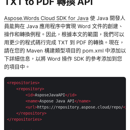
TXT to PDF 轉換 API
Aspose.Words Cloud SDK for Java
使 Java 開發人
員能夠在 Java 應用程序中實現 Word 文件的創建、
操作和轉換例程。因此，根據本文的範圍，我們可以
用更少的程式碼行完成 TXT 到 PDF 的轉換。現在，
請在您的 Maven 構建類型項目的 pom.xml 中添加以
下詳細信息，以將 Word 操作 SDK 的參考添加到您
的項目中。
<
repositories
>
<
repository
>
<
id
>
AsposeJavaAPI
</
id
>
<
name
>
Aspose Java API
</
name
>
<
url
>
https://repository.aspose.cloud/repo/
</
u
</
repository
>
</
repositories
>