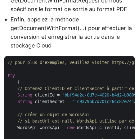
GetDocumentWithFormatRequest où nous
spécifions le format de sortie au format PDF
Enfin, appelez la méthode
getDocumentWithFormat(…) pour effectuer la
conversion et enregistrer la sortie dans le
stockage Cloud
// pour plus d'exemples, veuillez visiter https://git
try
    {

// Obtenez ClientID et ClientSecret à partir de h
String
 clientId = 
"bbf94a2c-6d7e-4020-b4d2-b98097
String
 clientSecret = 
"1c9379bb7d701c26cc87e741a2
// créer un objet de WordsApi
// si baseUrl est null, WordsApi utilise par défa
    WordsApi wordsApi = 
new
 WordsApi(clientId, client