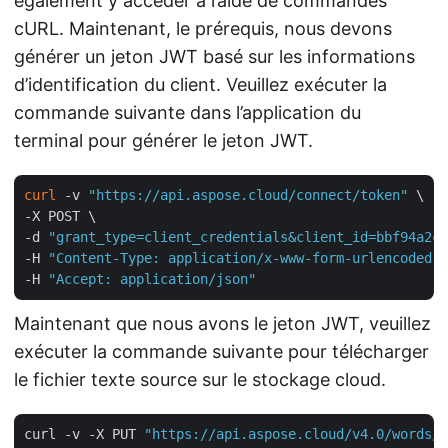
également y accéder à l’aide de commandes
cURL. Maintenant, le prérequis, nous devons
générer un jeton JWT basé sur les informations
d’identification du client. Veuillez exécuter la
commande suivante dans l’application du
terminal pour générer le jeton JWT.
curl
 -v 
"https://api.aspose.cloud/connect/token"
 \

-X POST \

-d 
"grant_type=client_credentials&client_id=bbf94a2c-
-H 
"Content-Type: application/x-www-form-urlencoded"
 
-H 
"Accept: application/json"
Maintenant que nous avons le jeton JWT, veuillez
exécuter la commande suivante pour télécharger
le fichier texte source sur le stockage cloud.
curl -v -X PUT 
"https://api.aspose.cloud/v4.0/words/s