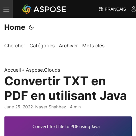
FRANÇAIS
B
a
Home
s
c
u
Chercher
Catégories
Archiver
Mots clés
l
e
Accueil
r
»
Aspose.Clouds
Convertir TXT en
l
a
PDF en utilisant Java
n
a
June 25, 2022
· Nayer Shahbaz · 4 min
v
i
g