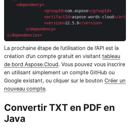
<
dependency
>
<
groupId
>
com.aspose
</
groupId
>
<
artifactId
>
aspose-words-cloud
</
artif
<
version
>
22.5.0
</
version
>
</
dependency
>
</
dependencies
>
La prochaine étape de l’utilisation de l’API est la
création d’un compte gratuit en visitant
tableau
de bord Aspose.Cloud
. Vous pouvez vous inscrire
en utilisant simplement un compte GitHub ou
Google existant, ou cliquer sur le bouton
Créer un
nouveau compte
.
Convertir TXT en PDF en
Java