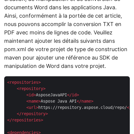
documents Word dans les applications Java.
Ainsi, conformément à la portée de cet article,
nous pouvons accomplir la conversion TXT en
PDF avec moins de lignes de code. Veuillez
maintenant ajouter les détails suivants dans
pom.xml de votre projet de type de construction
maven pour ajouter une référence au SDK de
manipulation de Word dans votre projet.
<
repositories
>
<
repository
>
<
id
>
AsposeJavaAPI
</
id
>
<
name
>
Aspose Java API
</
name
>
<
url
>
https://repository.aspose.cloud/repo/
</
u
</
repository
>
</
repositories
>
<
dependencies
>