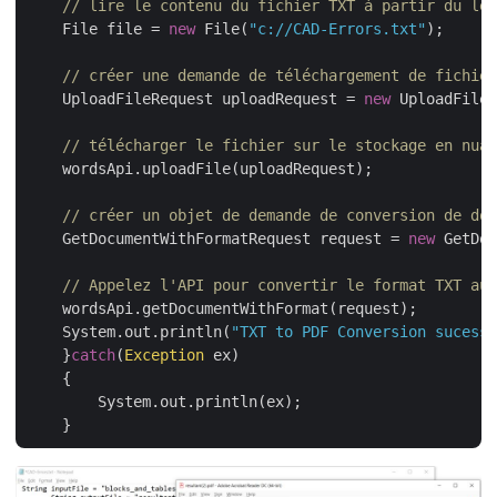
// lire le contenu du fichier TXT à partir du lec
    File file = 
new
 File(
"c://CAD-Errors.txt"
);

// créer une demande de téléchargement de fichier
    UploadFileRequest uploadRequest = 
new
 UploadFileR
// télécharger le fichier sur le stockage en nuag
    wordsApi.uploadFile(uploadRequest);

// créer un objet de demande de conversion de doc
    GetDocumentWithFormatRequest request = 
new
 GetDoc
// Appelez l'API pour convertir le format TXT au 
    wordsApi.getDocumentWithFormat(request);

    System.out.println(
"TXT to PDF Conversion sucessf
    }
catch
(
Exception
 ex)

    {

        System.out.println(ex);
