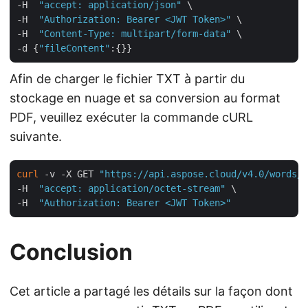
-H  
"accept: application/json"
 \

-H  
"Authorization: Bearer <JWT Token>"
 \

-H  
"Content-Type: multipart/form-data"
 \

-d {
"fileContent"
Afin de charger le fichier TXT à partir du
stockage en nuage et sa conversion au format
PDF, veuillez exécuter la commande cURL
suivante.
curl
 -v -X GET 
"https://api.aspose.cloud/v4.0/words/i
-H  
"accept: application/octet-stream"
 \

-H  
"Authorization: Bearer <JWT Token>"
Conclusion
Cet article a partagé les détails sur la façon dont