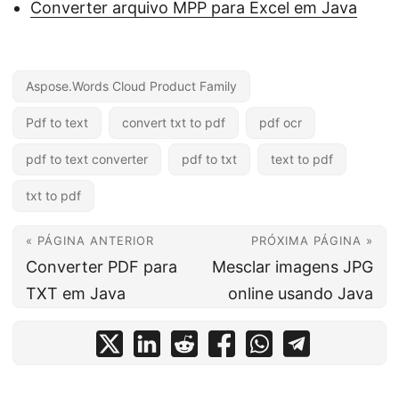
Converter arquivo MPP para Excel em Java
Aspose.Words Cloud Product Family
Pdf to text
convert txt to pdf
pdf ocr
pdf to text converter
pdf to txt
text to pdf
txt to pdf
« PÁGINA ANTERIOR
PRÓXIMA PÁGINA »
Converter PDF para
Mesclar imagens JPG
TXT em Java
online usando Java