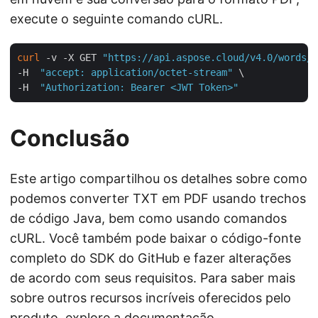
execute o seguinte comando cURL.
curl
 -v -X GET 
"https://api.aspose.cloud/v4.0/words/i
-H  
"accept: application/octet-stream"
 \

-H  
"Authorization: Bearer <JWT Token>"
Conclusão
Este artigo compartilhou os detalhes sobre como
podemos converter TXT em PDF usando trechos
de código Java, bem como usando comandos
cURL. Você também pode baixar o código-fonte
completo do SDK do GitHub e fazer alterações
de acordo com seus requisitos. Para saber mais
sobre outros recursos incríveis oferecidos pelo
produto, explore a
documentação
.