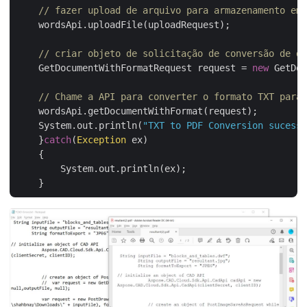
// fazer upload de arquivo para armazenamento em 
    wordsApi.uploadFile(uploadRequest);

// criar objeto de solicitação de conversão de do
    GetDocumentWithFormatRequest request = 
new
 GetDoc
// Chame a API para converter o formato TXT para 
    wordsApi.getDocumentWithFormat(request);

    System.out.println(
"TXT to PDF Conversion sucessf
    }
catch
(
Exception
 ex)

    {

        System.out.println(ex);
