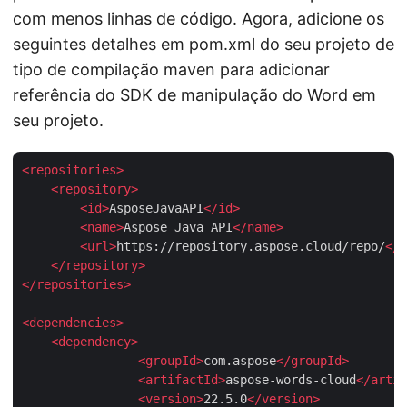
com menos linhas de código. Agora, adicione os
seguintes detalhes em pom.xml do seu projeto de
tipo de compilação maven para adicionar
referência do SDK de manipulação do Word em
seu projeto.
<
repositories
>
<
repository
>
<
id
>
AsposeJavaAPI
</
id
>
<
name
>
Aspose Java API
</
name
>
<
url
>
https://repository.aspose.cloud/repo/
</
u
</
repository
>
</
repositories
>
<
dependencies
>
<
dependency
>
<
groupId
>
com.aspose
</
groupId
>
<
artifactId
>
aspose-words-cloud
</
artif
<
version
>
22.5.0
</
version
>