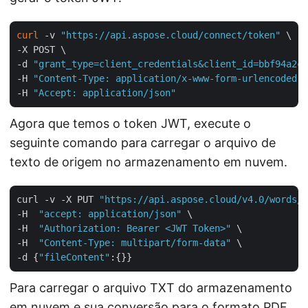
curl
 -v 
"https://api.aspose.cloud/connect/token"
 \

-X POST \

-d 
"grant_type=client_credentials&client_id=bbf94a2c-
-H 
"Content-Type: application/x-www-form-urlencoded"
 
-H 
"Accept: application/json"
Agora que temos o token JWT, execute o
seguinte comando para carregar o arquivo de
texto de origem no armazenamento em nuvem.
curl -v -X PUT 
"https://api.aspose.cloud/v4.0/words/s
-H  
"accept: application/json"
 \

-H  
"Authorization: Bearer <JWT Token>"
 \

-H  
"Content-Type: multipart/form-data"
 \

-d {
"fileContent"
Para carregar o arquivo TXT do armazenamento
em nuvem e sua conversão para o formato PDF,