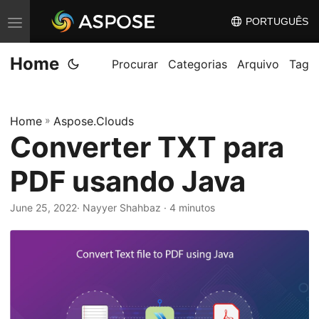
PORTUGUÊS
A
l
Home
t
Procurar
Categorias
Arquivo
Tag
e
r
Home
»
Aspose.Clouds
n
Converter TXT para
a
r
PDF usando Java
n
a
June 25, 2022
· Nayyer Shahbaz · 4 minutos
v
e
g
a
ç