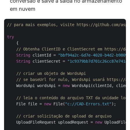
conversão e salve a saída no armazenamento
em nuvem
// para mais exemplos, visite https://github.com/aspo
try
    {

// Obtenha ClientID e ClientSecret em https://das
String
 clientId = 
"bbf94a2c-6d7e-4020-b4d2-b98097
String
 clientSecret = 
"1c9379bb7d701c26cc87e741a2
// criar um objeto de WordsApi
// se baseUrl for nulo, WordsApi usará https://ap
    WordsApi wordsApi = 
new
 WordsApi(clientId, client
// leia o conteúdo do arquivo TXT da unidade loca
    File file = 
new
 File(
"c://CAD-Errors.txt"
);

// criar solicitação de upload de arquivo
    UploadFileRequest uploadRequest = 
new
 UploadFileR