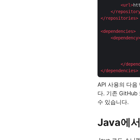
<
url
>
ht
</
repositor
</
repositories
>
<
dependencies
>
<
dependency
</
depen
</
dependencies
>
API 사용의 다
다. 기존 GitHu
수 있습니다.
Java에서