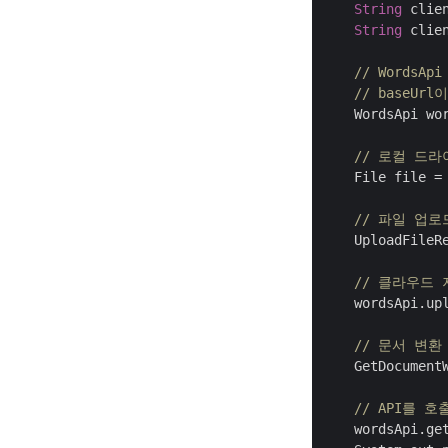
String
 clie
String
 clie
// WordsA
// baseUrl
    WordsApi wo
// 로컬 드라
    File file =
// 파일 업로
    UploadFileR
// 클라우드
    wordsApi.upl
// 문서 변환
    GetDocument
// API를 
    wordsApi.get