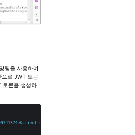
RL 명령을 사용하여
으로 JWT 토큰
T 토큰을 생성하
09741374e&client_secret=1c9379bb7d701c26cc87e741a29987bb