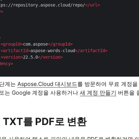
tps://repository.aspose.cloud/repo/
</
url
>
y
>
>
<
groupId
>
com.aspose
</
groupId
>
<
artifactId
>
aspose-words-cloud
</
artifactId
>
<
version
>
22.5.0
</
version
>
dency
>
음 단계는
Aspose.Cloud 대시보드
를 방문하여 무료 계정을
b 또는 Google 계정을 사용하거나
새 계정 만들기
버튼을 
 TXT를 PDF로 변환