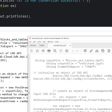
println(
"TXT to PDF Conversion sucessfull !"
);

ption
 ex)

ut.println(ex);
