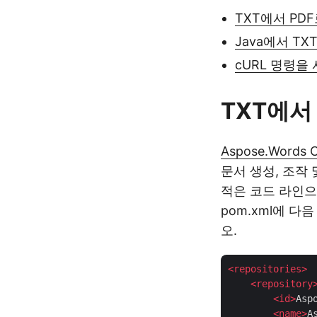
TXT에서 PDF
Java에서 TX
cURL 명령을
TXT에서 
Aspose.Words C
문서 생성, 조작
적은 코드 라인으로
pom.xml에 
오.
<
repositories
>
<
repository
<
id
>
Asp
<
name
>
A