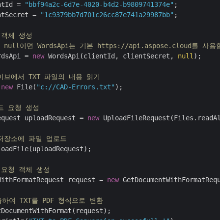
ntId = 
"bbf94a2c-6d7e-4020-b4d2-b9809741374e"
;

ntSecret = 
"1c9379bb7d701c26cc87e741a29987bb"
;

pi 객체 생성
이 null이면 WordsApi는 기본 https://api.aspose.cloud를 사
rdsApi = 
new
 WordsApi(clientId, clientSecret, 
null
);

이브에서 TXT 파일의 내용 읽기
 
new
 File(
"c://CAD-Errors.txt"
);

드 요청 생성
equest uploadRequest = 
new
 UploadFileRequest(Files.readA
 저장소에 파일 업로드
oadFile(uploadRequest);

 요청 객체 생성
WithFormatRequest request = 
new
 GetDocumentWithFormatReq
호출하여 TXT를 PDF 형식으로 변환
DocumentWithFormat(request);
