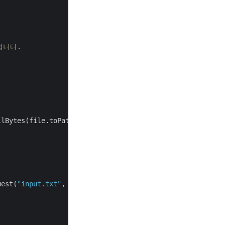
용합니다.
llBytes(file.toPath()), 
"input.txt"
, 
null
);

uest(
"input.txt"
, 
"PDF"
, 
""
, 
"Internal"
,
""
, 
""
, 
""
, 
"res