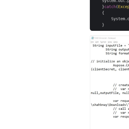
    System.out.
    }
catch
(
Exce
    {

        System.o