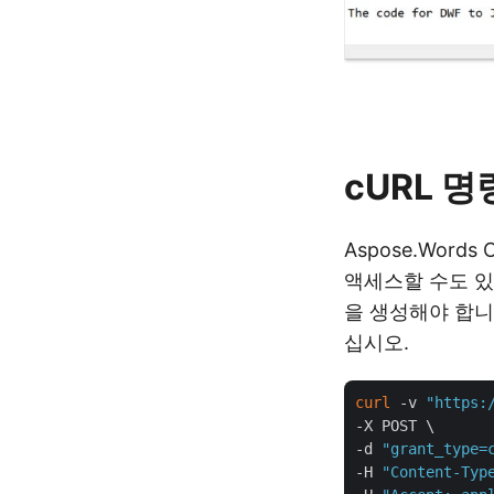
cURL 
Aspose.Word
액세스할 수도 있
을 생성해야 합니
십시오.
curl
 -v 
"https:
-X POST \

-d 
"grant_type=
-H 
"Content-Typ