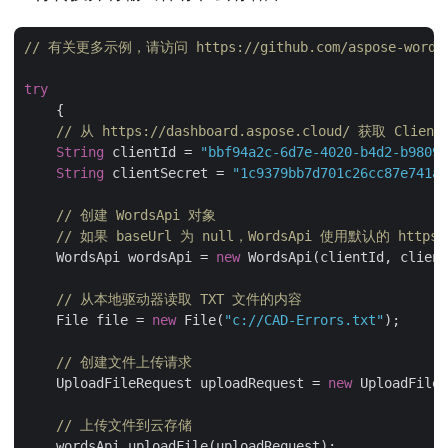
// 有关更多示例，请访问 https://github.com/aspose-words-cl
try
    {

// 从 https://dashboard.aspose.cloud/ 获取 Client
String
 clientId = 
"bbf94a2c-6d7e-4020-b4d2-b98097
String
 clientSecret = 
"1c9379bb7d701c26cc87e741a2
// 创建 WordsApi 对象
// 如果 baseUrl 为 null，WordsApi 使用默认的 https://
    WordsApi wordsApi = 
new
 WordsApi(clientId, client
// 从本地驱动器读取 TXT 文件的内容
    File file = 
new
 File(
"c://CAD-Errors.txt"
);

// 创建文件上传请求
    UploadFileRequest uploadRequest = 
new
 UploadFileR
// 上传文件到云存储
    wordsApi.uploadFile(uploadRequest);
