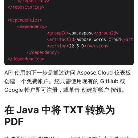
</
repository
>
</
repositories
>
<
dependencies
>
<
dependency
>
<
groupId
>
com.aspose
</
groupId
>
<
artifactId
>
aspose-words-cloud
</
artif
<
version
>
22.5.0
</
version
>
</
dependency
>
</
dependencies
>
API 使用的下一步是通过访问
Aspose.Cloud 仪表板
创建一个免费帐户。您只需使用现有的 GitHub 或
Google 帐户即可注册，或单击
创建新帐户
按钮。
在 Java 中将 TXT 转换为
PDF