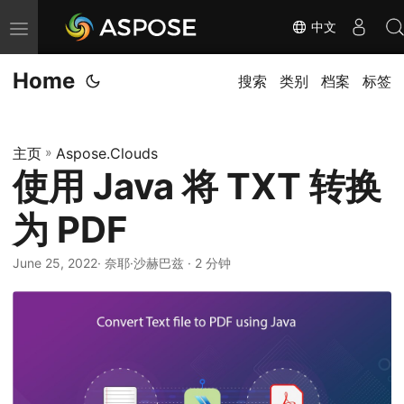
中文
切
换
Home
导
搜索
类别
档案
标签
航
主页
»
Aspose.Clouds
使用 Java 将 TXT 转换
为 PDF
June 25, 2022
· 奈耶·沙赫巴兹 · 2 分钟