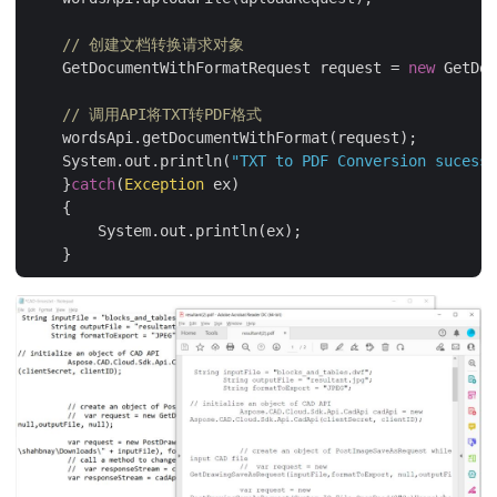
// 创建文档转换请求对象
    GetDocumentWithFormatRequest request = 
new
 GetDoc
// 调用API将TXT转PDF格式
    wordsApi.getDocumentWithFormat(request);

    System.out.println(
"TXT to PDF Conversion sucessf
    }
catch
(
Exception
 ex)

    {

        System.out.println(ex);
