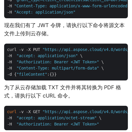
-H 
"Content-Type: application/x-www-form-urlencoded"
 
-H 
"Accept: application/json"
现在我们有了 JWT 令牌，请执行以下命令将源文本
文件上传到云存储。
curl -v -X PUT 
"https://api.aspose.cloud/v4.0/words/s
-H  
"accept: application/json"
 \

-H  
"Authorization: Bearer <JWT Token>"
 \

-H  
"Content-Type: multipart/form-data"
 \

-d {
"fileContent"
为了从云存储加载 TXT 文件并将其转换为 PDF 格
式，请执行以下 cURL 命令。
curl
 -v -X GET 
"https://api.aspose.cloud/v4.0/words/i
-H  
"accept: application/octet-stream"
 \

-H  
"Authorization: Bearer <JWT Token>"