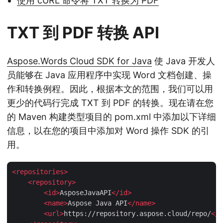
使用 cURL 命令将 TXT 转换为 PDF
TXT 到 PDF 转换 API
Aspose.Words Cloud SDK for Java
使 Java 开发人
员能够在 Java 应用程序中实现 Word 文档创建、操
作和转换例程。因此，根据本文的范围，我们可以用
更少的代码行完成 TXT 到 PDF 的转换。现在请在您
的 Maven 构建类型项目的 pom.xml 中添加以下详细
信息，以在您的项目中添加对 Word 操作 SDK 的引
用。
<
repositories
>
<
repository
>
<
id
>
AsposeJavaAPI
</
id
>
<
name
>
Aspose Java API
</
name
>
<
url
>
https://repository.aspose.cloud/repo/
</
u