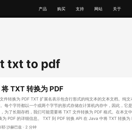
产品
购买
支持
网站
关于
 txt to pdf
 将 TXT 转换为 PDF
文本文件转换为 PDF TXT 扩展名表示包含行形式的纯文本的文本文档。纯
符。每个字符都以一个或两个字节的形式存储在计算机内存中，因此，它
，为了长期存档，我们可能需要将 TXT 文件转换为 PDF 格式。在本文
为 PDF 的详细信息。 TXT 到 PDF 转换 API 在 Java 中将 TXT 转换为 
DF TXT 到 PDF 转换 API Aspose.Words Cloud SDK for Java 使
奈耶·沙赫巴兹 · 2 分钟
用程序中实现 Word 文档创建、操作和转换例程。因此，根据本文的范围，我