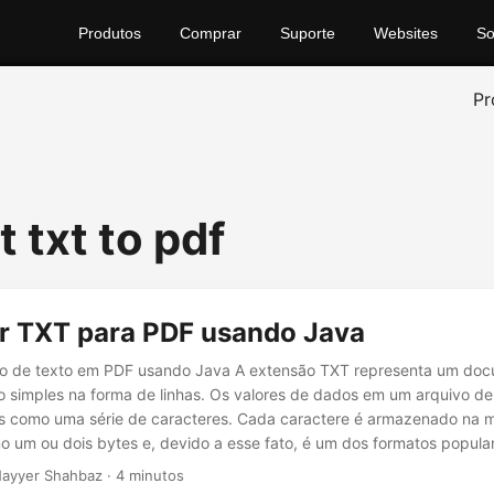
Produtos
Comprar
Suporte
Websites
So
Pr
 txt to pdf
r TXT para PDF usando Java
vo de texto em PDF usando Java A extensão TXT representa um doc
 simples na forma de linhas. Os valores de dados em um arquivo de
 como uma série de caracteres. Cada caractere é armazenado na 
 um ou dois bytes e, devido a esse fato, é um dos formatos popula
entanto, para arquivamento de longo prazo, podemos precisar conve
Nayyer Shahbaz · 4 minutos
ato PDF.