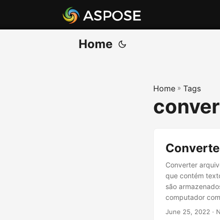
Home
Home
»
Tags
convert
Converte
Converter arqui
que contém texto
são armazenados
computador como
plataformas. No 
June 25, 2022
· 
TXT para o form