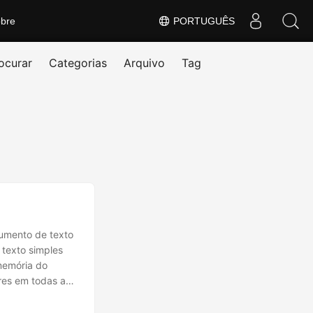
bre
PORTUGUÊS
ocurar
Categorias
Arquivo
Tag
umento de texto
 texto simples
memória do
res em todas as
rter o arquivo