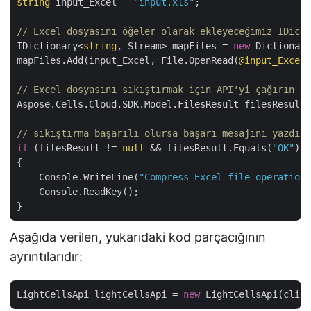
string
 input_Excel = 
"input.xls"
;

// Excel dosyasını öğeler olarak ekleyeceğimiz IDicti
IDictionary<
string
, Stream> mapFiles = 
new
 Dictionary
mapFiles.Add(input_Excel, File.OpenRead(
@input_Excel
)
// Excel dosyasını sıkıştırmak için API'yi çağırın
Aspose.Cells.Cloud.SDK.Model.FilesResult filesResult 
// sıkıştırma başarılı olursa başarı mesajını yazdır
if
 (filesResult != 
null
 && filesResult.Equals(
"OK"
))

{

    Console.WriteLine(
"Compress Excel file operation
    Console.ReadKey();

Aşağıda verilen, yukarıdaki kod parçacığının
ayrıntılarıdır:
LightCellsApi lightCellsApi = 
new