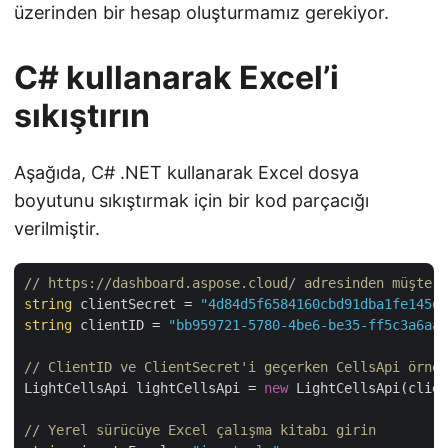
üzerinden bir hesap oluşturmamız gerekiyor.
C# kullanarak Excel’i
sıkıştırın
Aşağıda, C# .NET kullanarak Excel dosya
boyutunu sıkıştırmak için bir kod parçacığı
verilmiştir.
// https://dashboard.aspose.cloud/ adresinden müşteri
string
 clientSecret = 
"4d84d5f6584160cbd91dba1fe145db
string
 clientID = 
"bb959721-5780-4be6-be35-ff5c3a6aa4
// ClientID ve ClientSecret'i geçerken CellsApi örneğ
LightCellsApi lightCellsApi = 
new
 LightCellsApi(clien
// Yerel sürücüye Excel çalışma kitabı girin