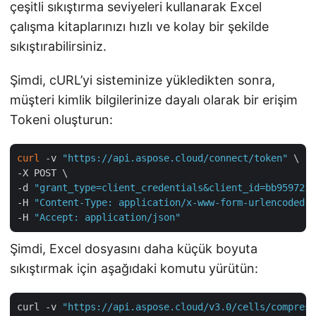
çeşitli sıkıştırma seviyeleri kullanarak Excel
çalışma kitaplarınızı hızlı ve kolay bir şekilde
sıkıştırabilirsiniz.
Şimdi, cURL’yi sisteminize yükledikten sonra,
müşteri kimlik bilgilerinize dayalı olarak bir erişim
Tokeni oluşturun:
curl
 -v 
"https://api.aspose.cloud/connect/token"
 \

-X POST \

-d 
"grant_type=client_credentials&client_id=bb959721-
-H 
"Content-Type: application/x-www-form-urlencoded"
 
-H 
"Accept: application/json"
Şimdi, Excel dosyasını daha küçük boyuta
sıkıştırmak için aşağıdaki komutu yürütün:
curl -v 
"https://api.aspose.cloud/v3.0/cells/compress