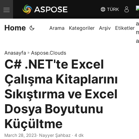
TÜRK
G
e
Home
z
Arama
Kategoriler
Arşiv
Etiketler
i
n
Anasayfa
»
Aspose.Clouds
m
C# .NET'te Excel
e
y
Çalışma Kitaplarını
i
D
Sıkıştırma ve Excel
e
Dosya Boyutunu
ğ
i
Küçültme
ş
t
March 28, 2023
· Nayyer Şahbaz · 4 dk