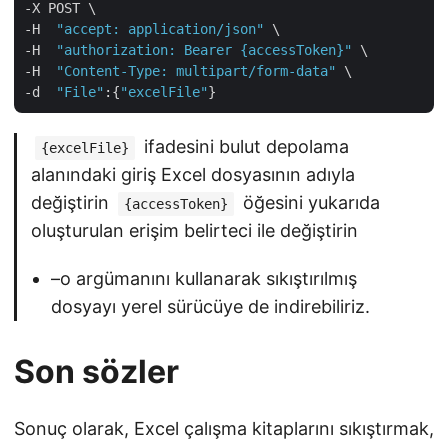
-X POST \

-H  
"accept: application/json"
 \

-H  
"authorization: Bearer {accessToken}"
 \

-H  
"Content-Type: multipart/form-data"
 \

-d  
"File"
:{
"excelFile"
ifadesini bulut depolama
{excelFile}
alanındaki giriş Excel dosyasının adıyla
değiştirin
öğesini yukarıda
{accessToken}
oluşturulan erişim belirteci ile değiştirin
–o argümanını kullanarak sıkıştırılmış
dosyayı yerel sürücüye de indirebiliriz.
Son sözler
Sonuç olarak, Excel çalışma kitaplarını sıkıştırmak,