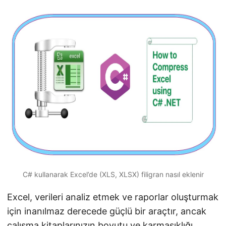
i
r
C# kullanarak Excel’de (XLS, XLSX) filigran nasıl eklenir
Excel, verileri analiz etmek ve raporlar oluşturmak
için inanılmaz derecede güçlü bir araçtır, ancak
çalışma kitaplarınızın boyutu ve karmaşıklığı