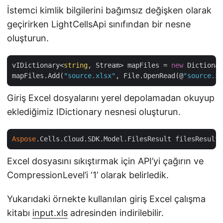
İstemci kimlik bilgilerini bağımsız değişken olarak
geçirirken LightCellsApi sınıfından bir nesne
oluşturun.
vIDictionary<
string
, Stream> mapFiles = 
new
 Dictionar
mapFiles.Add(
"source.xlsx"
, File.OpenRead(@
"source.xl
Giriş Excel dosyalarını yerel depolamadan okuyup
eklediğimiz IDictionary nesnesi oluşturun.
Aspose
.Cells.Cloud.SDK.Model.FilesResult filesResult 
Excel dosyasını sıkıştırmak için API’yi çağırın ve
CompressionLevel’i ‘1’ olarak belirledik.
Yukarıdaki örnekte kullanılan giriş Excel çalışma
kitabı
input.xls
adresinden indirilebilir.